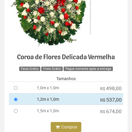
Coroa de Flores Delicada Vermelha
Faixa Grátis
Frete Grátis
Pague somente após a entrega
Tamanhos
1,0m x 1,0m
498,00
R$
1,2m x 1,0m
537,00
R$
1,5m x 1,0m
674,00
R$
Comprar