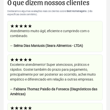
O que dizem nossos clientes
Destacamos algumas avaliações reais de clientes sobre
Best Homenagens
. (não
específicas deste cemitério).
★★★★★
Atendimento muito ágil, eficiente e cumprindo com o
combinado.
—
Selma Dias Maniusis (Seara Alimentos - LTDA)
★★★★★
Excelente atendimento! Super atenciosos, práticos e
rápidos. Gostei também do prazo para pagamento,
principalmente por ser posterior ao ocorrido, achei muito
empático e diferenciado em relação a outras empresas.
—
Fabiana Thomaz Paixão da Fonseca (Diagnósticos das
Américas)
★★★★★