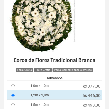
Coroa de Flores Tradicional Branca
Faixa Grátis
Frete Grátis
Pague somente após a entrega
Tamanhos
1,0m x 1,0m
377,00
R$
1,2m x 1,0m
446,00
R$
1,5m x 1,0m
498,00
R$