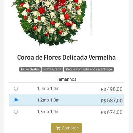
Coroa de Flores Delicada Vermelha
Faixa Grátis
Frete Grátis
Pague somente após a entrega
Tamanhos
1,0m x 1,0m
498,00
R$
1,2m x 1,0m
537,00
R$
1,5m x 1,0m
674,00
R$
Comprar