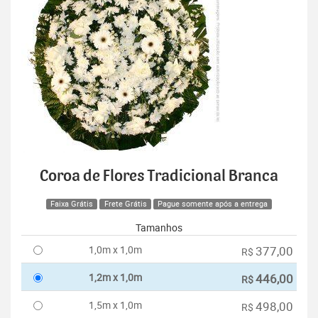
Coroa de Flores Tradicional Branca
Faixa Grátis
Frete Grátis
Pague somente após a entrega
Tamanhos
1,0m x 1,0m
377,00
R$
1,2m x 1,0m
446,00
R$
1,5m x 1,0m
498,00
R$