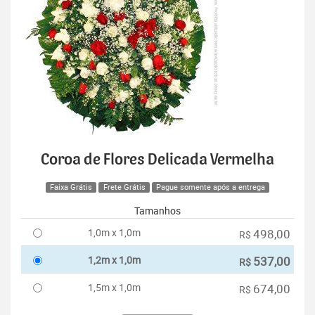
Coroa de Flores Delicada Vermelha
Faixa Grátis
Frete Grátis
Pague somente após a entrega
Tamanhos
1,0m x 1,0m
498,00
R$
1,2m x 1,0m
537,00
R$
1,5m x 1,0m
674,00
R$