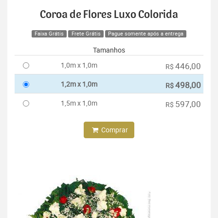
Coroa de Flores Luxo Colorida
Faixa Grátis
Frete Grátis
Pague somente após a entrega
Tamanhos
1,0m x 1,0m
446,00
R$
1,2m x 1,0m
498,00
R$
1,5m x 1,0m
597,00
R$
Comprar