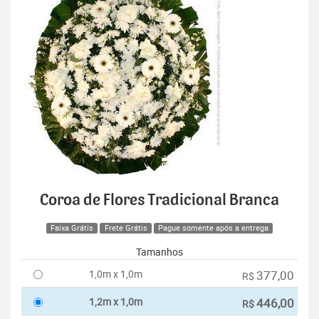
Coroa de Flores Tradicional Branca
Faixa Grátis
Frete Grátis
Pague somente após a entrega
Tamanhos
1,0m x 1,0m
377,00
R$
1,2m x 1,0m
446,00
R$