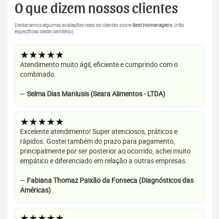
O que dizem nossos clientes
Destacamos algumas avaliações reais de clientes sobre
Best Homenagens
. (não
específicas deste cemitério).
★★★★★
Atendimento muito ágil, eficiente e cumprindo com o
combinado.
—
Selma Dias Maniusis (Seara Alimentos - LTDA)
★★★★★
Excelente atendimento! Super atenciosos, práticos e
rápidos. Gostei também do prazo para pagamento,
principalmente por ser posterior ao ocorrido, achei muito
empático e diferenciado em relação a outras empresas.
—
Fabiana Thomaz Paixão da Fonseca (Diagnósticos das
Américas)
★★★★★