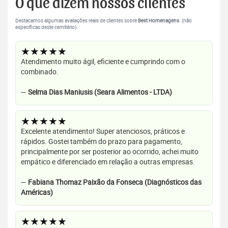
O que dizem nossos clientes
Destacamos algumas avaliações reais de clientes sobre
Best Homenagens
. (não
específicas deste cemitério).
★★★★★
Atendimento muito ágil, eficiente e cumprindo com o
combinado.
—
Selma Dias Maniusis (Seara Alimentos - LTDA)
★★★★★
Excelente atendimento! Super atenciosos, práticos e
rápidos. Gostei também do prazo para pagamento,
principalmente por ser posterior ao ocorrido, achei muito
empático e diferenciado em relação a outras empresas.
—
Fabiana Thomaz Paixão da Fonseca (Diagnósticos das
Américas)
★★★★★