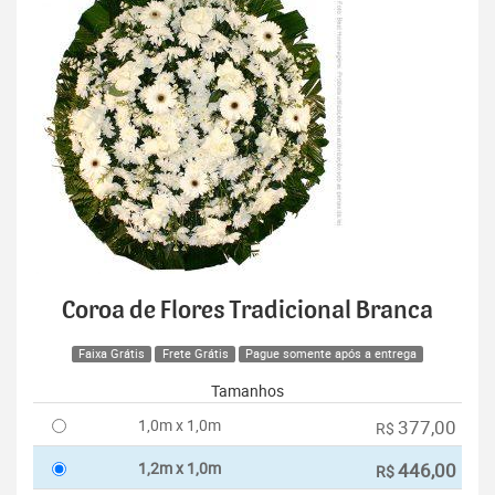
Coroa de Flores Tradicional Branca
Faixa Grátis
Frete Grátis
Pague somente após a entrega
Tamanhos
1,0m x 1,0m
377,00
R$
1,2m x 1,0m
446,00
R$