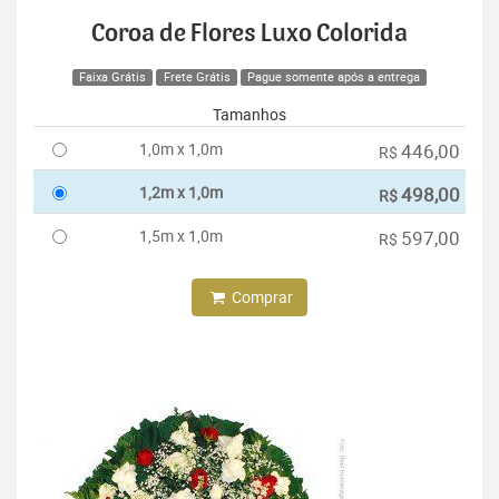
Coroa de Flores Luxo Colorida
Faixa Grátis
Frete Grátis
Pague somente após a entrega
Tamanhos
1,0m x 1,0m
446,00
R$
1,2m x 1,0m
498,00
R$
1,5m x 1,0m
597,00
R$
Comprar