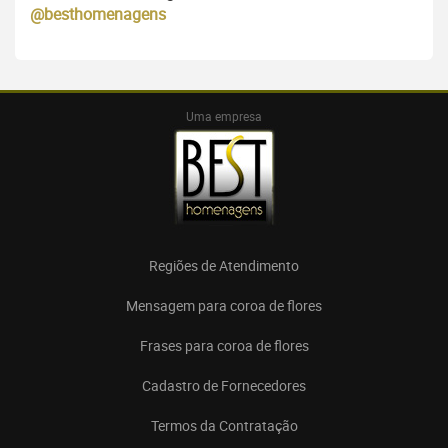
@besthomenagens
Uma empresa
Regiões de Atendimento
Mensagem para coroa de flores
Frases para coroa de flores
Cadastro de Fornecedores
Termos da Contratação