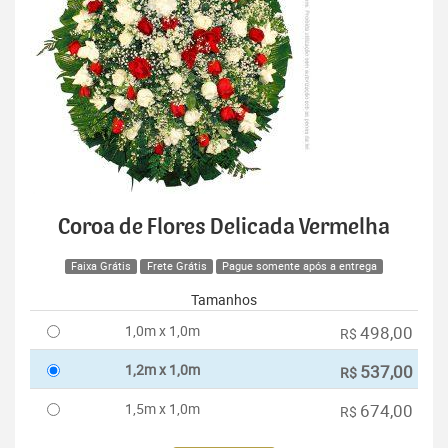
Coroa de Flores Delicada Vermelha
Faixa Grátis
Frete Grátis
Pague somente após a entrega
Tamanhos
1,0m x 1,0m
498,00
R$
1,2m x 1,0m
537,00
R$
1,5m x 1,0m
674,00
R$