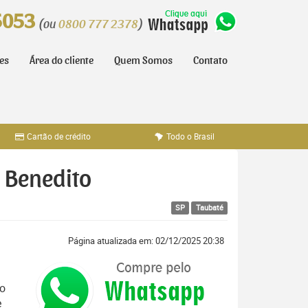
5053
(ou
0800 777 2378
)
tes
Área do cliente
Quem Somos
Contato
Cartão de crédito
Todo o Brasil
o Benedito
SP
Taubaté
Página atualizada em: 02/12/2025 20:38
no
e