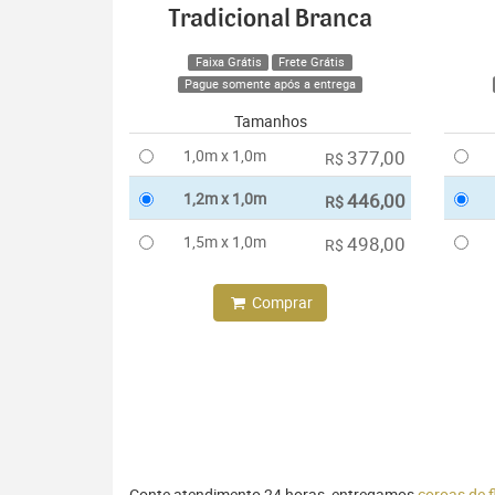
Tradicional Branca
Faixa Grátis
Frete Grátis
Pague somente após a entrega
Tamanhos
1,0m x 1,0m
377,00
R$
1,2m x 1,0m
446,00
R$
1,5m x 1,0m
498,00
R$
Comprar
Conte atendimento 24 horas, entregamos
coroas de 