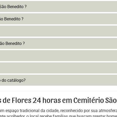
São Benedito ?
ão Benedito ?
ão Benedito ?
to do catálogo?
s de Flores 24 horas em Cemitério São
um espaço tradicional da cidade, reconhecido por sua atmosfera
nte acolhedor, o local recebe famílias que buscam prestar hom