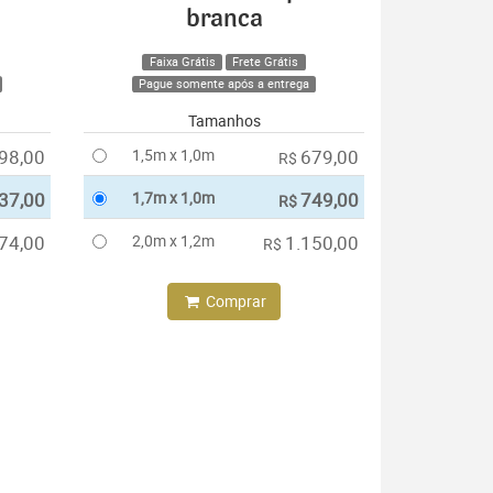
branca
Faixa Grátis
Frete Grátis
Pague somente após a entrega
Tamanhos
98,00
1,5m x 1,0m
679,00
R$
37,00
1,7m x 1,0m
749,00
R$
74,00
2,0m x 1,2m
1.150,00
R$
Comprar