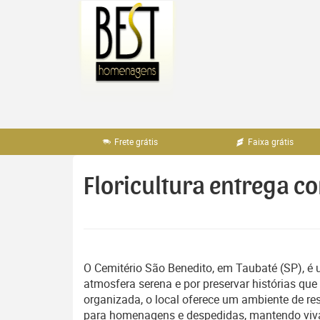
Pular
para
o
conteúdo
Frete grátis
Faixa grátis
Floricultura entrega c
O Cemitério São Benedito, em Taubaté (SP), é 
atmosfera serena e por preservar histórias qu
organizada, o local oferece um ambiente de r
para homenagens e despedidas, mantendo viva