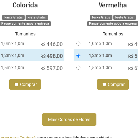
Colorida
Vermelha
Faixa Grátis
Frete Grátis
Faixa Grátis
Frete Grátis
Pague somente após a entrega
Pague somente após a entrega
Tamanhos
Tamanhos
1,0m x 1,0m
446,00
1,0m x 1,0m
4
R$
R$
1,2m x 1,0m
498,00
1,2m x 1,0m
5
R$
R$
1,5m x 1,0m
597,00
1,5m x 1,0m
6
R$
R$
Comprar
Comprar
Mais Coroas de Flores
flores para Taubaté
, para todas as localidades desta cidade.