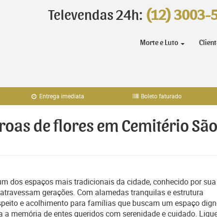
Televendas 24h:
(12) 3003-
Morte e Luto
Clien
Entrega imediata
Boleto faturado
oroas de flores em Cemitério Sã
um dos espaços mais tradicionais da cidade, conhecido por sua
e atravessam gerações. Com alamedas tranquilas e estrutura
espeito e acolhimento para famílias que buscam um espaço dig
 a memória de entes queridos com serenidade e cuidado. Ligu