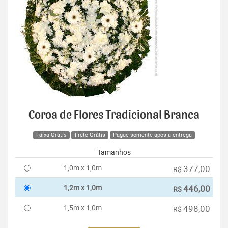
Coroa de Flores Tradicional Branca
Faixa Grátis
Frete Grátis
Pague somente após a entrega
Tamanhos
1,0m x 1,0m
377,00
R$
1,2m x 1,0m
446,00
R$
1,5m x 1,0m
498,00
R$