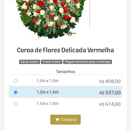
Coroa de Flores Delicada Vermelha
Faixa Grátis
Frete Grátis
Pague somente após a entrega
Tamanhos
1,0m x 1,0m
498,00
R$
1,2m x 1,0m
537,00
R$
1,5m x 1,0m
674,00
R$
Comprar