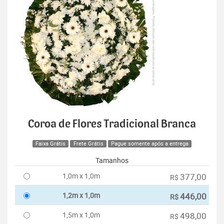
Coroa de Flores Tradicional Branca
Faixa Grátis
Frete Grátis
Pague somente após a entrega
Tamanhos
1,0m x 1,0m
377,00
R$
1,2m x 1,0m
446,00
R$
1,5m x 1,0m
498,00
R$