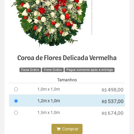
Coroa de Flores Delicada Vermelha
Faixa Grátis
Frete Grátis
Pague somente após a entrega
Tamanhos
1,0m x 1,0m
498,00
R$
1,2m x 1,0m
537,00
R$
1,5m x 1,0m
674,00
R$
Comprar