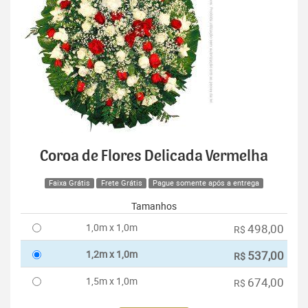
Coroa de Flores Delicada Vermelha
Faixa Grátis
Frete Grátis
Pague somente após a entrega
Tamanhos
1,0m x 1,0m
498,00
R$
1,2m x 1,0m
537,00
R$
1,5m x 1,0m
674,00
R$