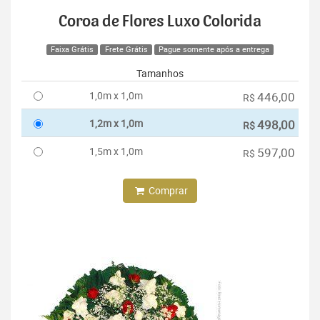
Coroa de Flores Luxo Colorida
Faixa Grátis
Frete Grátis
Pague somente após a entrega
Tamanhos
1,0m x 1,0m
446,00
R$
1,2m x 1,0m
498,00
R$
1,5m x 1,0m
597,00
R$
Comprar