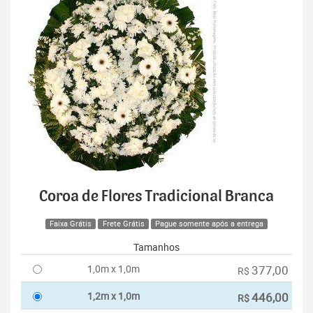
Coroa de Flores Tradicional Branca
Faixa Grátis
Frete Grátis
Pague somente após a entrega
Tamanhos
1,0m x 1,0m
377,00
R$
1,2m x 1,0m
446,00
R$