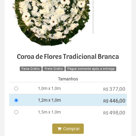
Coroa de Flores Tradicional Branca
Faixa Grátis
Frete Grátis
Pague somente após a entrega
Tamanhos
1,0m x 1,0m
377,00
R$
1,2m x 1,0m
446,00
R$
1,5m x 1,0m
498,00
R$
Comprar