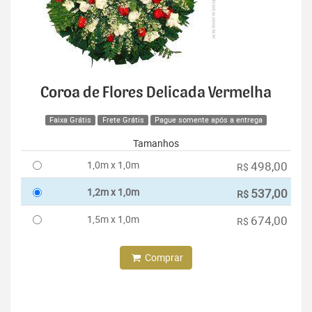
Coroa de Flores Delicada Vermelha
Faixa Grátis
Frete Grátis
Pague somente após a entrega
Tamanhos
1,0m x 1,0m
498,00
R$
1,2m x 1,0m
537,00
R$
1,5m x 1,0m
674,00
R$
Comprar