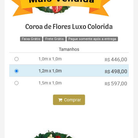
Coroa de Flores Luxo Colorida
Faixa Grátis
Frete Grátis
Pague somente após a entrega
Tamanhos
1,0m x 1,0m
446,00
R$
1,2m x 1,0m
498,00
R$
1,5m x 1,0m
597,00
R$
Comprar