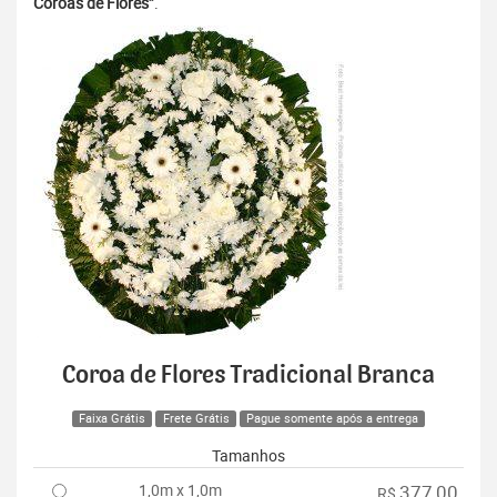
Coroas de Flores”
.
Coroa de Flores Tradicional Branca
Faixa Grátis
Frete Grátis
Pague somente após a entrega
Tamanhos
1,0m x 1,0m
377,00
R$