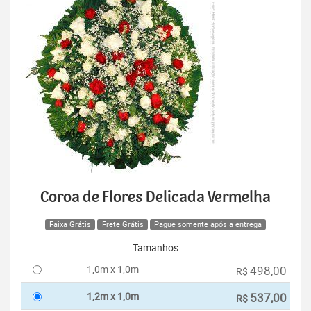
Coroa de Flores Delicada Vermelha
Faixa Grátis
Frete Grátis
Pague somente após a entrega
Tamanhos
1,0m x 1,0m
498,00
R$
1,2m x 1,0m
537,00
R$