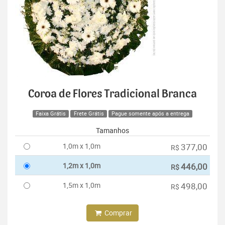
Coroa de Flores Tradicional Branca
Faixa Grátis
Frete Grátis
Pague somente após a entrega
Tamanhos
1,0m x 1,0m
377,00
R$
1,2m x 1,0m
446,00
R$
1,5m x 1,0m
498,00
R$
Comprar