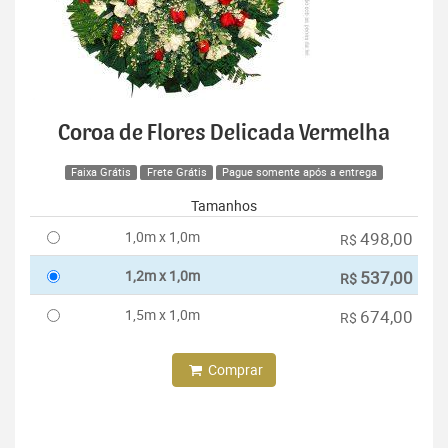
Coroa de Flores Delicada Vermelha
Faixa Grátis
Frete Grátis
Pague somente após a entrega
Tamanhos
1,0m x 1,0m
498,00
R$
1,2m x 1,0m
537,00
R$
1,5m x 1,0m
674,00
R$
Comprar