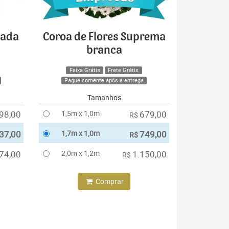
cada
Coroa de Flores Suprema
branca
Faixa Grátis
Frete Grátis
Pague somente após a entrega
Tamanhos
98,00
1,5m x 1,0m
679,00
R$
37,00
1,7m x 1,0m
749,00
R$
74,00
2,0m x 1,2m
1.150,00
R$
Comprar