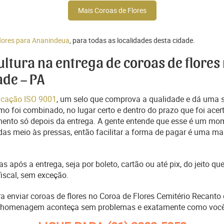
Mais Coroas de Flores
flores para Ananindeua
, para todas as localidades desta cidade.
cultura na entrega de coroas de flores
de – PA
ficação ISO 9001
, um selo que comprova a qualidade e dá uma 
o foi combinado, no lugar certo e dentro do prazo que foi acer
ento só depois da entrega. A gente entende que esse é um mo
s meio às pressas, então facilitar a forma de pagar é uma man
s após a entrega, seja por boleto, cartão ou até pix, do jeito 
fiscal, sem exceção.
ra enviar coroas de flores no Coroa de Flores Cemitério Recant
a homenagem aconteça sem problemas e exatamente como você