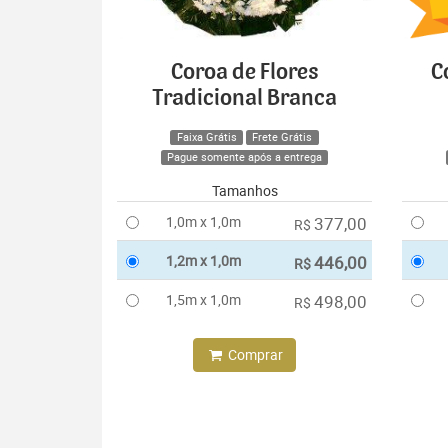
Coroa de Flores
C
Tradicional Branca
Faixa Grátis
Frete Grátis
Pague somente após a entrega
Tamanhos
1,0m x 1,0m
377,00
R$
1,2m x 1,0m
446,00
R$
1,5m x 1,0m
498,00
R$
Comprar