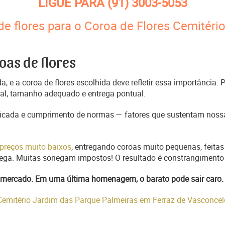
LIGUE PARA
(91) 3003-5053
de flores para o Coroa de Flores Cemitéri
oas de flores
, e a coroa de flores escolhida deve refletir essa importância.
nal, tamanho adequado e entrega pontual.
ficada e cumprimento de normas — fatores que sustentam nossa
preços muito baixos
, entregando coroas muito pequenas, feitas
trega. Muitas sonegam impostos! O resultado é constrangimento 
do mercado. Em uma última homenagem, o barato pode sair caro.
 Cemitério Jardim das Parque Palmeiras em Ferraz de Vasconc