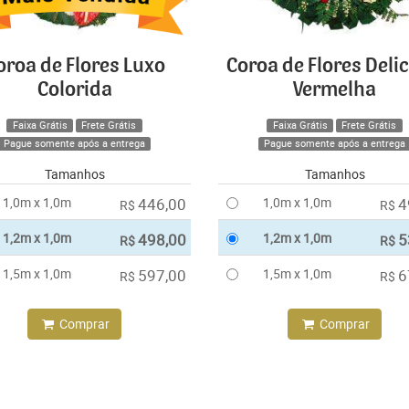
oroa de Flores Luxo
Coroa de Flores Deli
Colorida
Vermelha
Faixa Grátis
Frete Grátis
Faixa Grátis
Frete Grátis
Pague somente após a entrega
Pague somente após a entrega
Tamanhos
Tamanhos
1,0m x 1,0m
446,00
1,0m x 1,0m
4
R$
R$
1,2m x 1,0m
498,00
1,2m x 1,0m
5
R$
R$
1,5m x 1,0m
597,00
1,5m x 1,0m
6
R$
R$
Comprar
Comprar