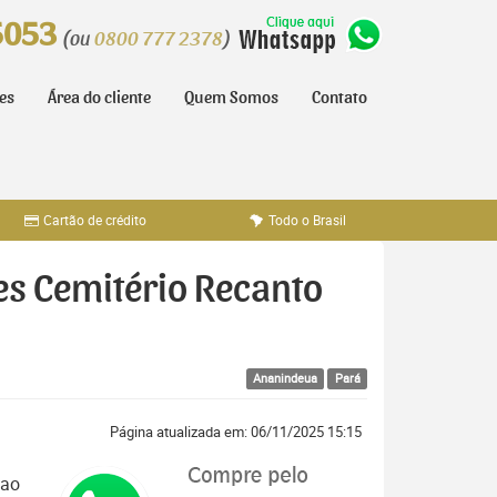
5053
(ou
0800 777 2378
)
tes
Área do cliente
Quem Somos
Contato
Cartão de crédito
Todo o Brasil
res Cemitério Recanto
Ananindeua
Pará
Página atualizada em: 06/11/2025 15:15
 ao