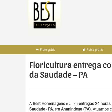
Pular
para
o
conteúdo
Frete grátis
Faixa grátis
Floricultura entrega c
da Saudade – PA
A
Best Homenagens
realiza
entregas 24 horas 
Saudade - PA, em Ananindeua (PA)
. Atuamos c