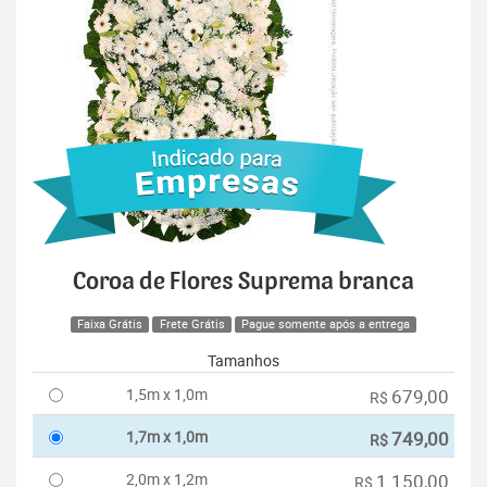
Coroa de Flores Suprema branca
Faixa Grátis
Frete Grátis
Pague somente após a entrega
Tamanhos
1,5m x 1,0m
679,00
R$
1,7m x 1,0m
749,00
R$
2,0m x 1,2m
1.150,00
R$