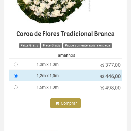
Coroa de Flores Tradicional Branca
Faixa Grátis
Frete Grátis
Pague somente após a entrega
Tamanhos
1,0m x 1,0m
377,00
R$
1,2m x 1,0m
446,00
R$
1,5m x 1,0m
498,00
R$
Comprar