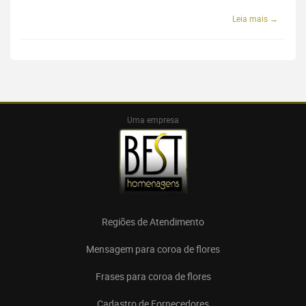
Leia mais →
Uma empresa
Regiões de Atendimento
Mensagem para coroa de flores
Frases para coroa de flores
Cadastro de Fornecedores