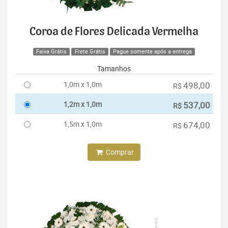
Coroa de Flores Delicada Vermelha
Faixa Grátis
Frete Grátis
Pague somente após a entrega
Tamanhos
1,0m x 1,0m
498,00
R$
1,2m x 1,0m
537,00
R$
1,5m x 1,0m
674,00
R$
Comprar