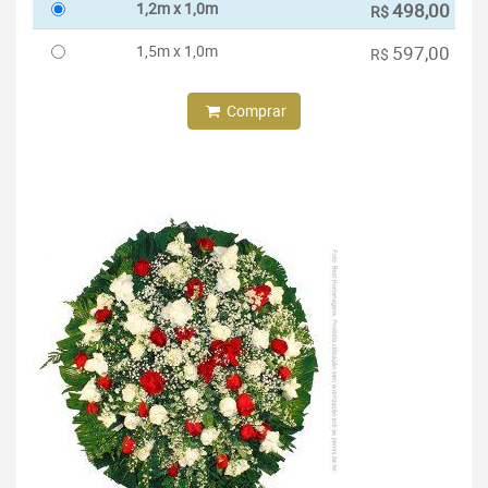
1,2m x 1,0m
498,00
R$
1,5m x 1,0m
597,00
R$
Comprar