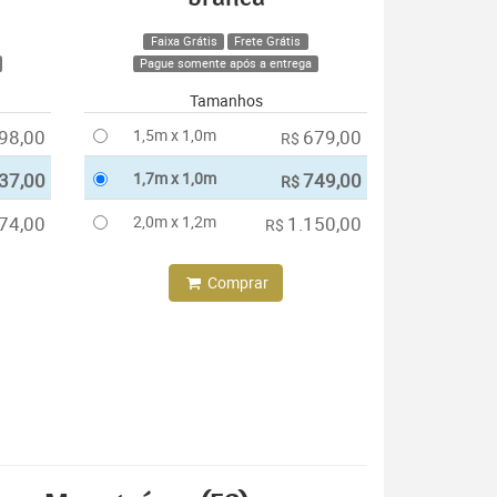
Faixa Grátis
Frete Grátis
Pague somente após a entrega
Tamanhos
98,00
1,5m x 1,0m
679,00
R$
37,00
1,7m x 1,0m
749,00
R$
74,00
2,0m x 1,2m
1.150,00
R$
Comprar