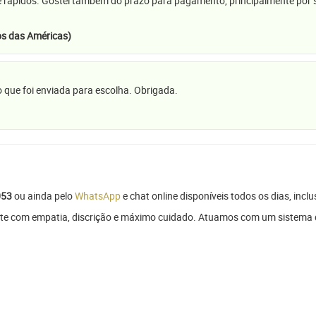
e rápidos. Gostei também do prazo para pagamento, principalmente por se
s das Américas)
 que foi enviada para escolha. Obrigada.
053
ou ainda pelo
WhatsApp
e chat online disponíveis todos os dias, inclu
te com empatia, discrição e máximo cuidado. Atuamos com um sistema de