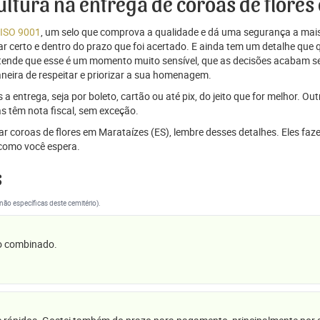
cultura na entrega de coroas de flores
 ISO 9001
, um selo que comprova a qualidade e dá uma segurança a mais
r certo e dentro do prazo que foi acertado. E ainda tem um detalhe que
ntende que esse é um momento muito sensível, que as decisões acabam
aneira de respeitar e priorizar a sua homenagem.
 entrega, seja por boleto, cartão ou até pix, do jeito que for melhor. Ou
s têm nota fiscal, sem exceção.
iar coroas de flores em Marataízes (ES), lembre desses detalhes. Eles f
omo você espera.
s
(não específicas deste cemitério).
 o combinado.