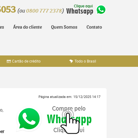
5053
(ou
0800 777 2378
)
tes
Área do cliente
Quem Somos
Contato
Cartão de crédito
Todo o Brasil
Página atualizada em: 15/12/2025 14:17
o,
er
,