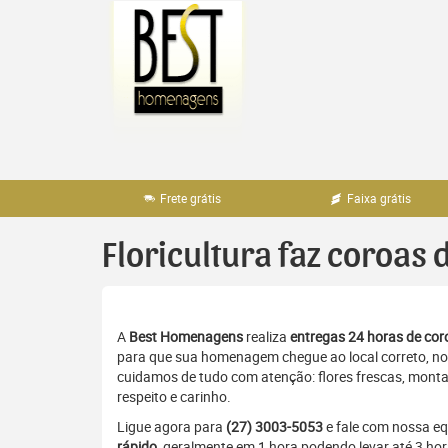
Pular
para
o
conteúdo
Frete grátis
Faixa grátis
Floricultura faz coroas 
A
Best Homenagens
realiza
entregas 24 horas de coro
para que sua homenagem chegue ao local correto, no 
cuidamos de tudo com atenção: flores frescas, monta
respeito e carinho.
Ligue agora para
(27) 3003-5053
e fale com nossa e
rápido
, geralmente em 1 hora podendo levar até 3 ho