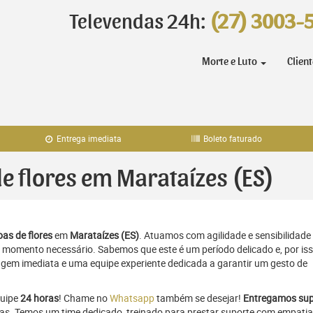
Televendas 24h:
(27) 3003-
Morte e Luto
Clien
Entrega imediata
Boleto faturado
de flores em Marataízes (ES)
as de flores
em
Marataízes (ES)
. Atuamos com agilidade e sensibilidade
momento necessário. Sabemos que este é um período delicado e, por iss
gem imediata e uma equipe experiente dedicada a garantir um gesto de
quipe
24 horas
! Chame no
Whatsapp
também se desejar!
Entregamos sup
ras. Temos um time dedicado, treinado para prestar suporte com empatia