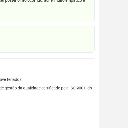
r posterior ao ocorrido, achei muito empático e
sive feriados.
 gestão da qualidade certificado pela ISO 9001, do