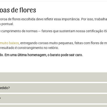
oas de flores
oroa de flores escolhida deve refletir essa importância. Por isso, trabal
 pontual.
e cumprimento de normas — fatores que sustentam nossa certificação ISO
 muito baixos
, entregando coroas muito pequenas, feitas com flores de má
resultado é constrangimento no velório.
ado. Em uma última homenagem, o barato pode sair caro.
pedido?
?