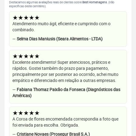
Destacamos algumas avaliações reais de clientes sobre
Best Homenagens
. (não
específicas deste cemitério).
★★★★★
Atendimento muito ágil, eficiente e cumprindo com o
combinado.
—
Selma Dias Maniusis (Seara Alimentos - LTDA)
★★★★★
Excelente atendimento! Super atenciosos, práticos e
rápidos. Gostei também do prazo para pagamento,
principalmente por ser posterior ao ocorrido, achei muito
empático e diferenciado em relação a outras empresas.
—
Fabiana Thomaz Paixão da Fonseca (Diagnósticos das
Américas)
★★★★★
A Coroa de flores encomendada correspondia a foto que
foi enviada para escolha. Obrigada.
—
Cristiane Novaes (Prosegur Brasil S.A.)