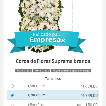
Coroa de Flores Suprema branca
Faixa Grátis
Frete Grátis
Pague somente após a entrega
Tamanhos
1,5m x 1,0m
679,00
R$
1,7m x 1,0m
749,00
R$
2,0m x 1,2m
1.150,00
R$