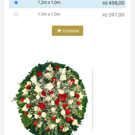
1,2m x 1,0m
498,00
R$
1,5m x 1,0m
597,00
R$
Comprar