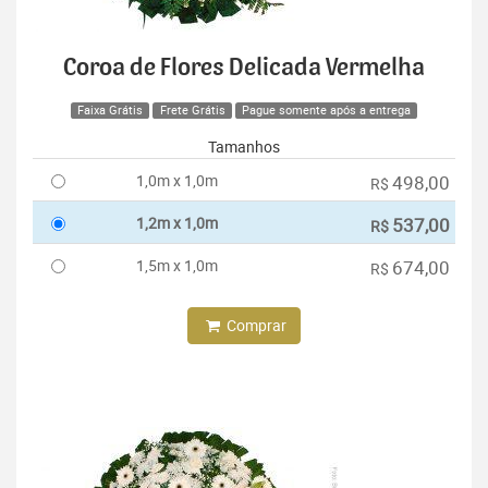
Coroa de Flores Delicada Vermelha
Faixa Grátis
Frete Grátis
Pague somente após a entrega
Tamanhos
1,0m x 1,0m
498,00
R$
1,2m x 1,0m
537,00
R$
1,5m x 1,0m
674,00
R$
Comprar