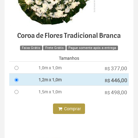
Coroa de Flores Tradicional Branca
Faixa Grátis
Frete Grátis
Pague somente após a entrega
Tamanhos
1,0m x 1,0m
377,00
R$
1,2m x 1,0m
446,00
R$
1,5m x 1,0m
498,00
R$
Comprar