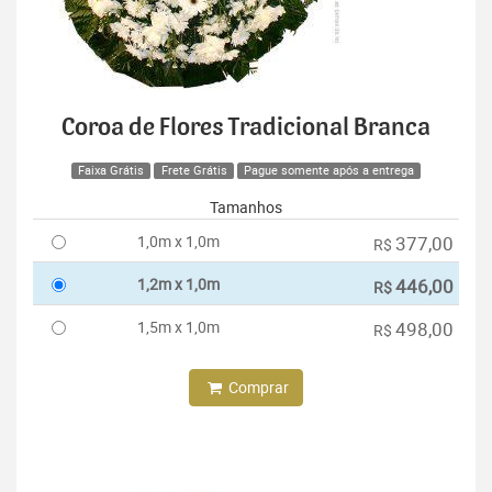
Coroa de Flores Tradicional Branca
Faixa Grátis
Frete Grátis
Pague somente após a entrega
Tamanhos
1,0m x 1,0m
377,00
R$
1,2m x 1,0m
446,00
R$
1,5m x 1,0m
498,00
R$
Comprar