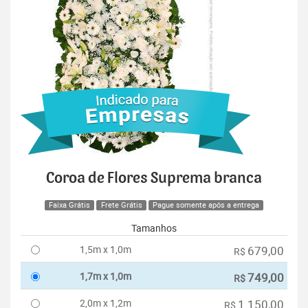
Coroa de Flores Suprema branca
Faixa Grátis
Frete Grátis
Pague somente após a entrega
Tamanhos
1,5m x 1,0m
679,00
R$
1,7m x 1,0m
749,00
R$
2,0m x 1,2m
1.150,00
R$