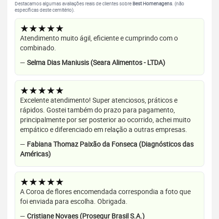
Destacamos algumas avaliações reais de clientes sobre
Best Homenagens
. (não
específicas deste cemitério).
★★★★★
Atendimento muito ágil, eficiente e cumprindo com o
combinado.
—
Selma Dias Maniusis (Seara Alimentos - LTDA)
★★★★★
Excelente atendimento! Super atenciosos, práticos e
rápidos. Gostei também do prazo para pagamento,
principalmente por ser posterior ao ocorrido, achei muito
empático e diferenciado em relação a outras empresas.
—
Fabiana Thomaz Paixão da Fonseca (Diagnósticos das
Américas)
★★★★★
A Coroa de flores encomendada correspondia a foto que
foi enviada para escolha. Obrigada.
—
Cristiane Novaes (Prosegur Brasil S.A.)