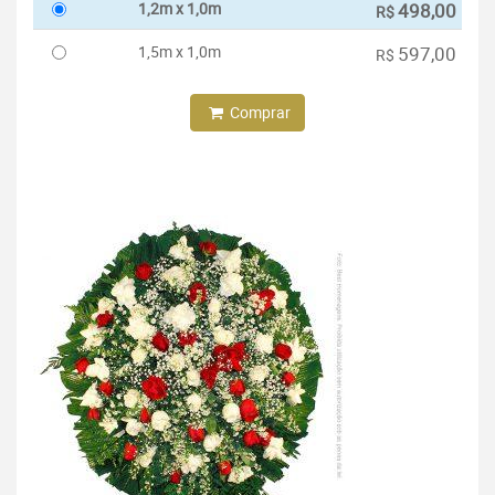
1,2m x 1,0m
498,00
R$
1,5m x 1,0m
597,00
R$
Comprar