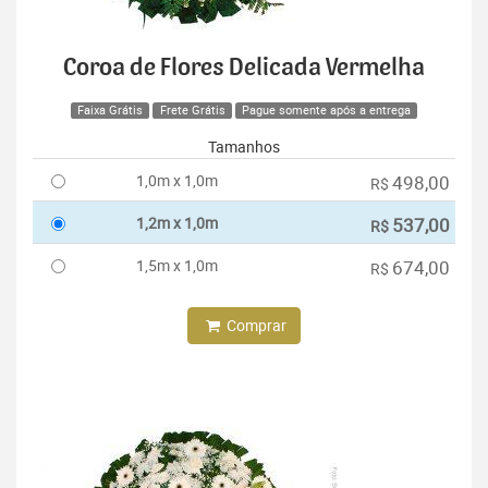
Coroa de Flores Delicada Vermelha
Faixa Grátis
Frete Grátis
Pague somente após a entrega
Tamanhos
1,0m x 1,0m
498,00
R$
1,2m x 1,0m
537,00
R$
1,5m x 1,0m
674,00
R$
Comprar