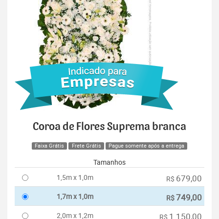
Coroa de Flores Suprema branca
Faixa Grátis
Frete Grátis
Pague somente após a entrega
Tamanhos
1,5m x 1,0m
679,00
R$
1,7m x 1,0m
749,00
R$
2,0m x 1,2m
1.150,00
R$