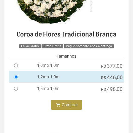
Coroa de Flores Tradicional Branca
Faixa Grátis
Frete Grátis
Pague somente após a entrega
Tamanhos
1,0m x 1,0m
377,00
R$
1,2m x 1,0m
446,00
R$
1,5m x 1,0m
498,00
R$
Comprar