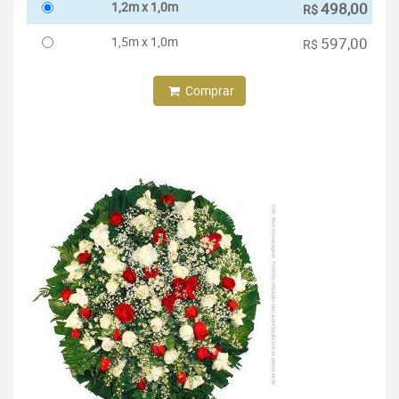
1,2m x 1,0m
498,00
R$
1,5m x 1,0m
597,00
R$
Comprar