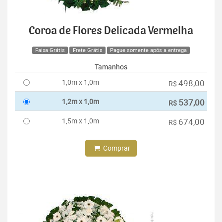
Coroa de Flores Delicada Vermelha
Faixa Grátis
Frete Grátis
Pague somente após a entrega
Tamanhos
1,0m x 1,0m
498,00
R$
1,2m x 1,0m
537,00
R$
1,5m x 1,0m
674,00
R$
Comprar