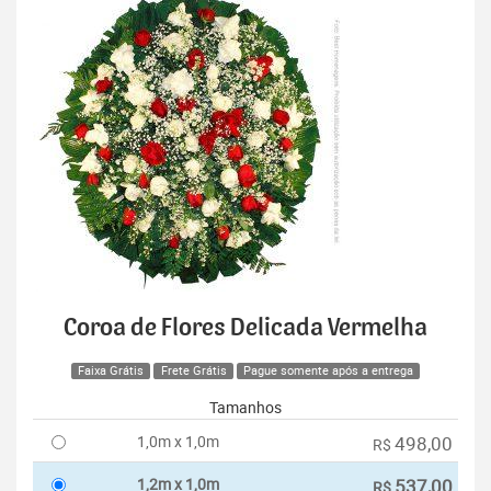
Coroa de Flores Delicada Vermelha
Faixa Grátis
Frete Grátis
Pague somente após a entrega
Tamanhos
1,0m x 1,0m
498,00
R$
1,2m x 1,0m
537,00
R$