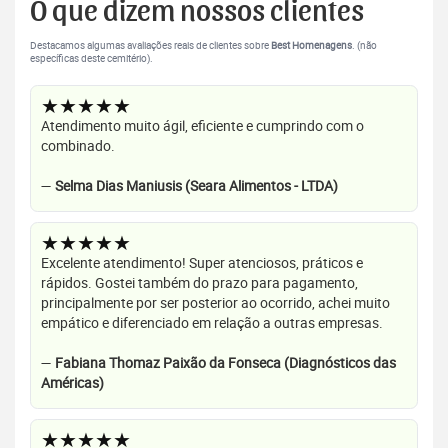
O que dizem nossos clientes
Destacamos algumas avaliações reais de clientes sobre
Best Homenagens
. (não
específicas deste cemitério).
★★★★★
Atendimento muito ágil, eficiente e cumprindo com o
combinado.
—
Selma Dias Maniusis (Seara Alimentos - LTDA)
★★★★★
Excelente atendimento! Super atenciosos, práticos e
rápidos. Gostei também do prazo para pagamento,
principalmente por ser posterior ao ocorrido, achei muito
empático e diferenciado em relação a outras empresas.
—
Fabiana Thomaz Paixão da Fonseca (Diagnósticos das
Américas)
★★★★★