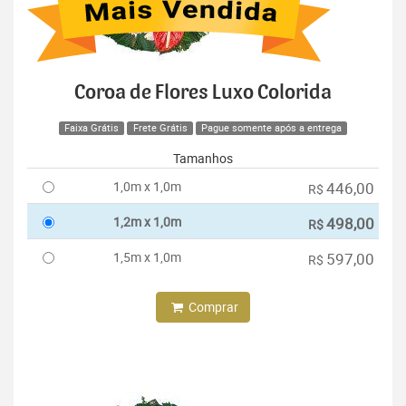
Coroa de Flores Luxo Colorida
Faixa Grátis
Frete Grátis
Pague somente após a entrega
Tamanhos
1,0m x 1,0m
446,00
R$
1,2m x 1,0m
498,00
R$
1,5m x 1,0m
597,00
R$
Comprar