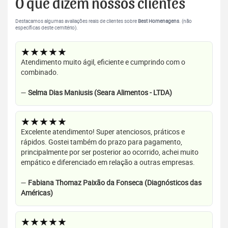
O que dizem nossos clientes
Destacamos algumas avaliações reais de clientes sobre
Best Homenagens
. (não
específicas deste cemitério).
★★★★★
Atendimento muito ágil, eficiente e cumprindo com o
combinado.
—
Selma Dias Maniusis (Seara Alimentos - LTDA)
★★★★★
Excelente atendimento! Super atenciosos, práticos e
rápidos. Gostei também do prazo para pagamento,
principalmente por ser posterior ao ocorrido, achei muito
empático e diferenciado em relação a outras empresas.
—
Fabiana Thomaz Paixão da Fonseca (Diagnósticos das
Américas)
★★★★★