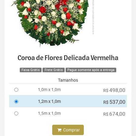
Coroa de Flores Delicada Vermelha
Faixa Grátis
Frete Grátis
Pague somente após a entrega
Tamanhos
1,0m x 1,0m
498,00
R$
1,2m x 1,0m
537,00
R$
1,5m x 1,0m
674,00
R$
Comprar