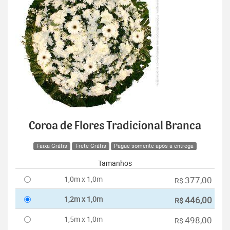
Coroa de Flores Tradicional Branca
Faixa Grátis
Frete Grátis
Pague somente após a entrega
Tamanhos
1,0m x 1,0m
377,00
R$
1,2m x 1,0m
446,00
R$
1,5m x 1,0m
498,00
R$