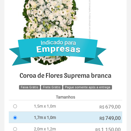
Coroa de Flores Suprema branca
Faixa Grátis
Frete Grátis
Pague somente após a entrega
Tamanhos
1,5m x 1,0m
679,00
R$
1,7m x 1,0m
749,00
R$
2,0m x 1,2m
1.150,00
R$