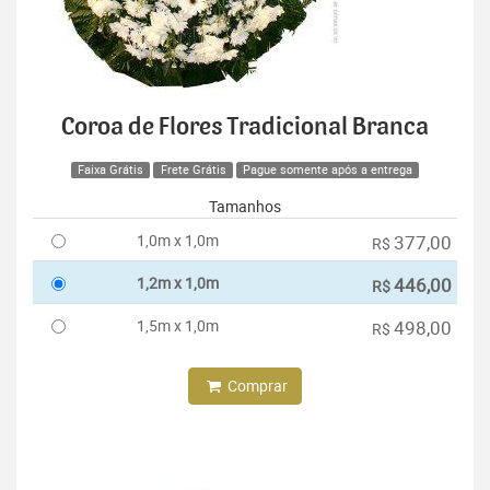
Coroa de Flores Tradicional Branca
Faixa Grátis
Frete Grátis
Pague somente após a entrega
Tamanhos
1,0m x 1,0m
377,00
R$
1,2m x 1,0m
446,00
R$
1,5m x 1,0m
498,00
R$
Comprar