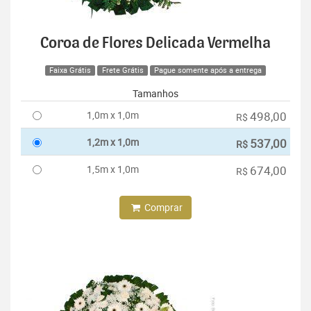
Coroa de Flores Delicada Vermelha
Faixa Grátis
Frete Grátis
Pague somente após a entrega
Tamanhos
1,0m x 1,0m
498,00
R$
1,2m x 1,0m
537,00
R$
1,5m x 1,0m
674,00
R$
Comprar