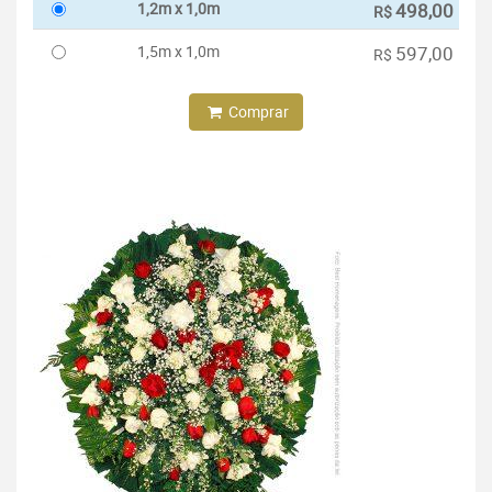
1,2m x 1,0m
498,00
R$
1,5m x 1,0m
597,00
R$
Comprar