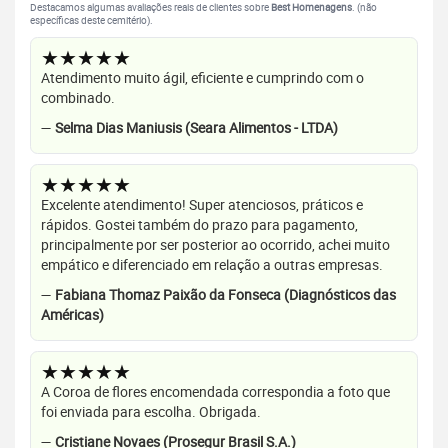
Destacamos algumas avaliações reais de clientes sobre
Best Homenagens
. (não
específicas deste cemitério).
★★★★★
Atendimento muito ágil, eficiente e cumprindo com o
combinado.
—
Selma Dias Maniusis (Seara Alimentos - LTDA)
★★★★★
Excelente atendimento! Super atenciosos, práticos e
rápidos. Gostei também do prazo para pagamento,
principalmente por ser posterior ao ocorrido, achei muito
empático e diferenciado em relação a outras empresas.
—
Fabiana Thomaz Paixão da Fonseca (Diagnósticos das
Américas)
★★★★★
A Coroa de flores encomendada correspondia a foto que
foi enviada para escolha. Obrigada.
—
Cristiane Novaes (Prosegur Brasil S.A.)