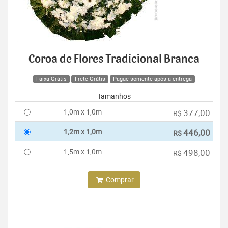
Coroa de Flores Tradicional Branca
Faixa Grátis
Frete Grátis
Pague somente após a entrega
Tamanhos
1,0m x 1,0m
377,00
R$
1,2m x 1,0m
446,00
R$
1,5m x 1,0m
498,00
R$
Comprar