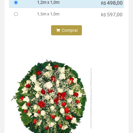
1,2m x 1,0m
498,00
R$
1,5m x 1,0m
597,00
R$
Comprar