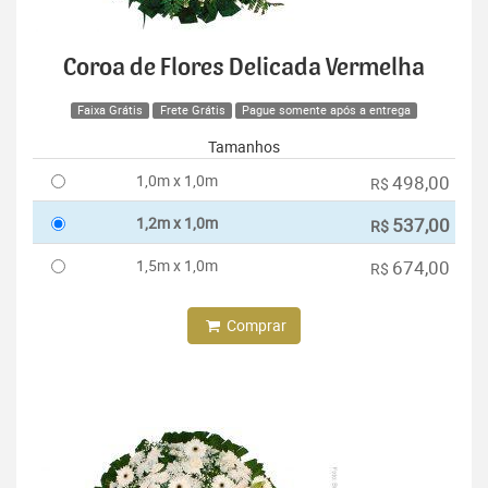
Coroa de Flores Delicada Vermelha
Faixa Grátis
Frete Grátis
Pague somente após a entrega
Tamanhos
1,0m x 1,0m
498,00
R$
1,2m x 1,0m
537,00
R$
1,5m x 1,0m
674,00
R$
Comprar