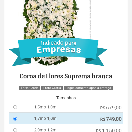
Coroa de Flores Suprema branca
Faixa Grátis
Frete Grátis
Pague somente após a entrega
Tamanhos
1,5m x 1,0m
679,00
R$
1,7m x 1,0m
749,00
R$
2,0m x 1,2m
1.150,00
R$