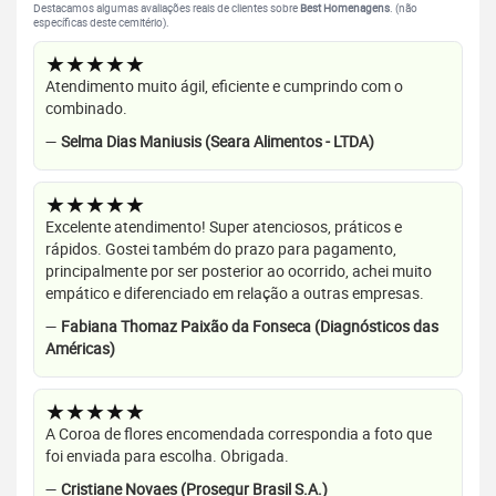
Destacamos algumas avaliações reais de clientes sobre
Best Homenagens
. (não
específicas deste cemitério).
★★★★★
Atendimento muito ágil, eficiente e cumprindo com o
combinado.
—
Selma Dias Maniusis (Seara Alimentos - LTDA)
★★★★★
Excelente atendimento! Super atenciosos, práticos e
rápidos. Gostei também do prazo para pagamento,
principalmente por ser posterior ao ocorrido, achei muito
empático e diferenciado em relação a outras empresas.
—
Fabiana Thomaz Paixão da Fonseca (Diagnósticos das
Américas)
★★★★★
A Coroa de flores encomendada correspondia a foto que
foi enviada para escolha. Obrigada.
—
Cristiane Novaes (Prosegur Brasil S.A.)