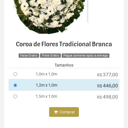
Coroa de Flores Tradicional Branca
Faixa Grátis
Frete Grátis
Pague somente após a entrega
Tamanhos
1,0m x 1,0m
377,00
R$
1,2m x 1,0m
446,00
R$
1,5m x 1,0m
498,00
R$
Comprar