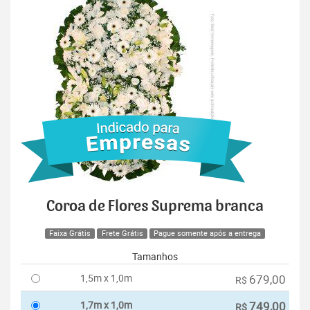
Coroa de Flores Suprema branca
Faixa Grátis
Frete Grátis
Pague somente após a entrega
Tamanhos
1,5m x 1,0m
679,00
R$
1,7m x 1,0m
749,00
R$