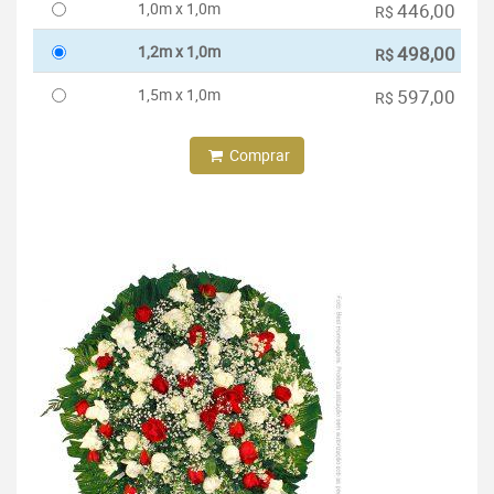
1,0m x 1,0m
446,00
R$
1,2m x 1,0m
498,00
R$
1,5m x 1,0m
597,00
R$
Comprar