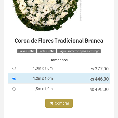
Coroa de Flores Tradicional Branca
Faixa Grátis
Frete Grátis
Pague somente após a entrega
Tamanhos
1,0m x 1,0m
377,00
R$
1,2m x 1,0m
446,00
R$
1,5m x 1,0m
498,00
R$
Comprar