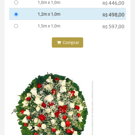
1,0m x 1,0m
446,00
R$
1,2m x 1,0m
498,00
R$
1,5m x 1,0m
597,00
R$
Comprar