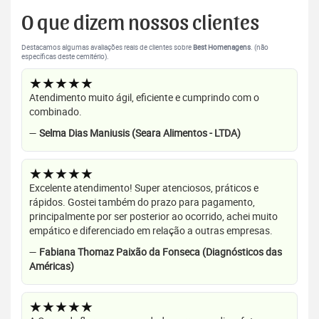
O que dizem nossos clientes
Destacamos algumas avaliações reais de clientes sobre
Best Homenagens
. (não
específicas deste cemitério).
★★★★★
Atendimento muito ágil, eficiente e cumprindo com o
combinado.
—
Selma Dias Maniusis (Seara Alimentos - LTDA)
★★★★★
Excelente atendimento! Super atenciosos, práticos e
rápidos. Gostei também do prazo para pagamento,
principalmente por ser posterior ao ocorrido, achei muito
empático e diferenciado em relação a outras empresas.
—
Fabiana Thomaz Paixão da Fonseca (Diagnósticos das
Américas)
★★★★★