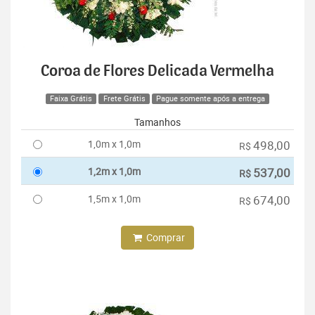
Coroa de Flores Delicada Vermelha
Faixa Grátis
Frete Grátis
Pague somente após a entrega
Tamanhos
1,0m x 1,0m
498,00
R$
1,2m x 1,0m
537,00
R$
1,5m x 1,0m
674,00
R$
Comprar