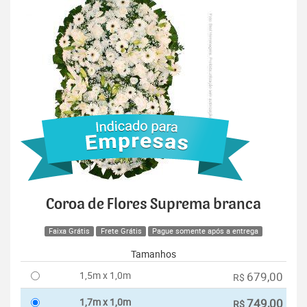
Coroa de Flores Suprema branca
Faixa Grátis
Frete Grátis
Pague somente após a entrega
Tamanhos
1,5m x 1,0m
679,00
R$
1,7m x 1,0m
749,00
R$