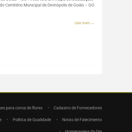
do Cemitério Municipal de Divinópolis de Goiás – GO
Leia mais →
ses para coroa de flores
Cadastro de Fornecedores
e
Política de Qualidade
Notas de Falecimento
Homenagens do Dia