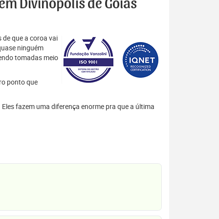
 em Divinópolis de Goiás
 de que a coroa vai
 quase ninguém
 sendo tomadas meio
tro ponto que
s. Eles fazem uma diferença enorme pra que a última