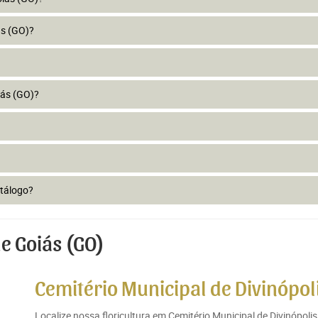
ás (GO)?
iás (GO)?
atálogo?
e Goiás (GO)
Cemitério Municipal de Divinópoli
Localize nossa floricultura em Cemitério Municipal de Divinópoli