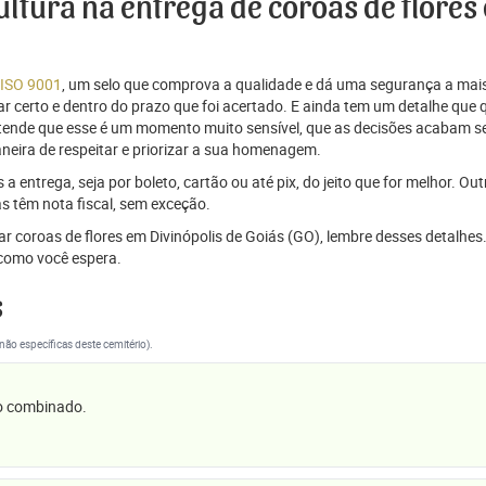
cultura na entrega de coroas de flores
 ISO 9001
, um selo que comprova a qualidade e dá uma segurança a mais
r certo e dentro do prazo que foi acertado. E ainda tem um detalhe que
ntende que esse é um momento muito sensível, que as decisões acabam
aneira de respeitar e priorizar a sua homenagem.
 entrega, seja por boleto, cartão ou até pix, do jeito que for melhor. Ou
s têm nota fiscal, sem exceção.
iar coroas de flores em Divinópolis de Goiás (GO), lembre desses detalhe
omo você espera.
s
(não específicas deste cemitério).
 o combinado.