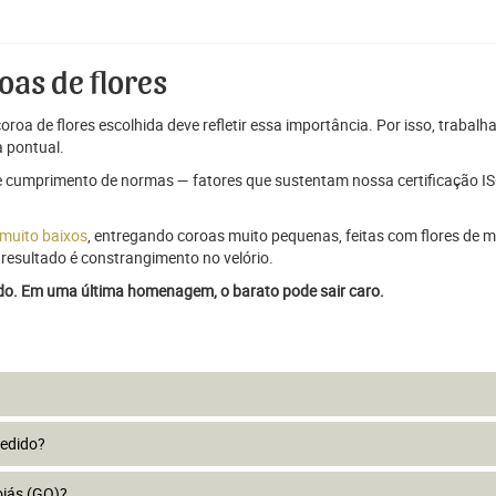
oas de flores
oroa de flores escolhida deve refletir essa importância. Por isso, trabal
 pontual.
e cumprimento de normas — fatores que sustentam nossa certificação ISO
 muito baixos
, entregando coroas muito pequenas, feitas com flores de má
resultado é constrangimento no velório.
ado. Em uma última homenagem, o barato pode sair caro.
pedido?
oiás (GO)?