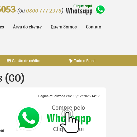
5053
(ou
0800 777 2378
)
tes
Área do cliente
Quem Somos
Contato
Cartão de crédito
Todo o Brasil
s (GO)
Página atualizada em: 15/12/2025 14:17
er