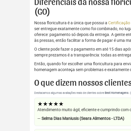
Diferenciais da nossa flori
(GO)
Nossa floricultura é a única que possui a
Certificação
ser entregue exatamente como foi combinado, no luga
oferece: pagamento só depois da entrega. A gente e
às pressas, então facilitar a forma de pagar é uma m
O cliente pode fazer o pagamento em até 15 dias após a
sempre prezamos é a transparência: todas as entrega
Então, quando for escolher uma floricultura para env
homenagem aconteça sem problemas e exatamente c
O que dizem nossos cliente
Destacamos algumas avaliações reais de clientes sobre
Best Homenagens
. 
★★★★★
Atendimento muito ágil, eficiente e cumprindo com
—
Selma Dias Maniusis (Seara Alimentos - LTDA)