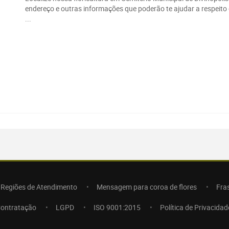
endereço e outras informações que poderão te ajudar a respeito 
...
Regiões de Atendimento
Mensagem para coroa de flores
Fra
Contratação
LGPD
ISO 9001:2015
Política de Privacidad