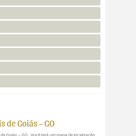
s de Goiás – GO
s de Goiás – GO . Você terá um mapa de localização,