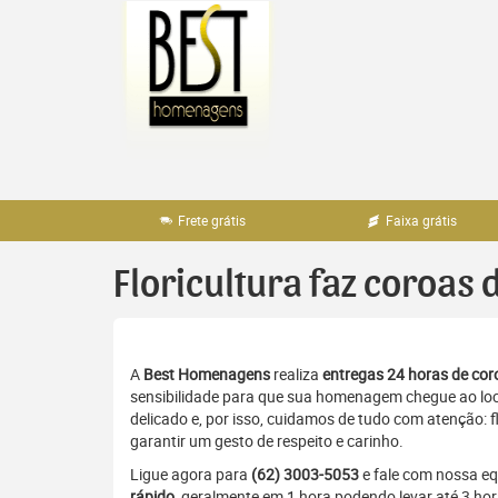
Pular
para
o
conteúdo
Frete grátis
Faixa grátis
Floricultura faz coroas 
A
Best Homenagens
realiza
entregas 24 horas de coro
sensibilidade para que sua homenagem chegue ao loc
delicado e, por isso, cuidamos de tudo com atenção: 
garantir um gesto de respeito e carinho.
Ligue agora para
(62) 3003-5053
e fale com nossa e
rápido
, geralmente em 1 hora podendo levar até 3 hor