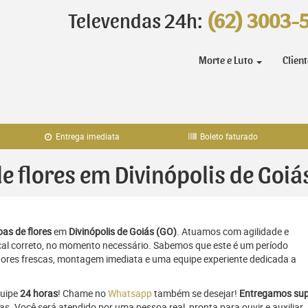
Televendas 24h:
(62) 3003-
Morte e Luto
Clien
Entrega imediata
Boleto faturado
de flores em Divinópolis de Goiá
as de flores
em
Divinópolis de Goiás (GO)
. Atuamos com agilidade e
al correto, no momento necessário. Sabemos que este é um período
flores frescas, montagem imediata e uma equipe experiente dedicada a
quipe
24 horas
! Chame no
Whatsapp
também se desejar!
Entregamos sup
as. Você será atendido por uma pessoa real, pronta para ouvir e auxiliar