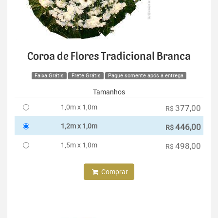
Coroa de Flores Tradicional Branca
Faixa Grátis
Frete Grátis
Pague somente após a entrega
Tamanhos
1,0m x 1,0m
377,00
R$
1,2m x 1,0m
446,00
R$
1,5m x 1,0m
498,00
R$
Comprar