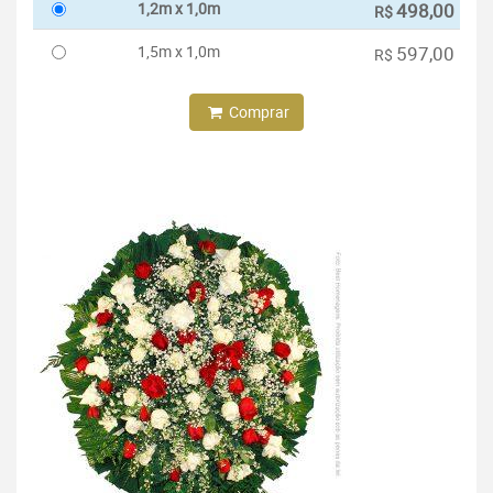
1,2m x 1,0m
498,00
R$
1,5m x 1,0m
597,00
R$
Comprar