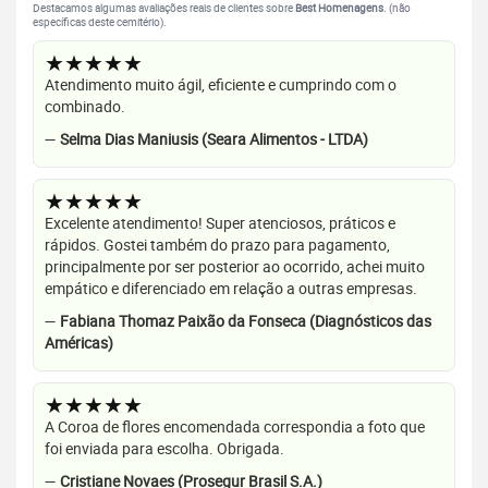
Destacamos algumas avaliações reais de clientes sobre
Best Homenagens
. (não
específicas deste cemitério).
★★★★★
Atendimento muito ágil, eficiente e cumprindo com o
combinado.
—
Selma Dias Maniusis (Seara Alimentos - LTDA)
★★★★★
Excelente atendimento! Super atenciosos, práticos e
rápidos. Gostei também do prazo para pagamento,
principalmente por ser posterior ao ocorrido, achei muito
empático e diferenciado em relação a outras empresas.
—
Fabiana Thomaz Paixão da Fonseca (Diagnósticos das
Américas)
★★★★★
A Coroa de flores encomendada correspondia a foto que
foi enviada para escolha. Obrigada.
—
Cristiane Novaes (Prosegur Brasil S.A.)