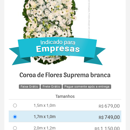
Coroa de Flores Suprema branca
Faixa Grátis
Frete Grátis
Pague somente após a entrega
Tamanhos
1,5m x 1,0m
679,00
R$
1,7m x 1,0m
749,00
R$
2,0m x 1,2m
1.150,00
R$