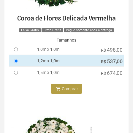
Coroa de Flores Delicada Vermelha
Faixa Grátis
Frete Grátis
Pague somente após a entrega
Tamanhos
1,0m x 1,0m
498,00
R$
1,2m x 1,0m
537,00
R$
1,5m x 1,0m
674,00
R$
Comprar