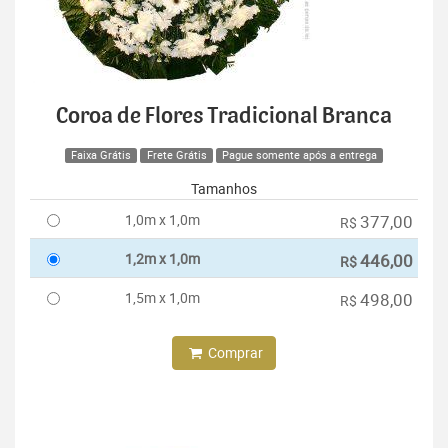
Coroa de Flores Tradicional Branca
Faixa Grátis
Frete Grátis
Pague somente após a entrega
Tamanhos
1,0m x 1,0m
377,00
R$
1,2m x 1,0m
446,00
R$
1,5m x 1,0m
498,00
R$
Comprar