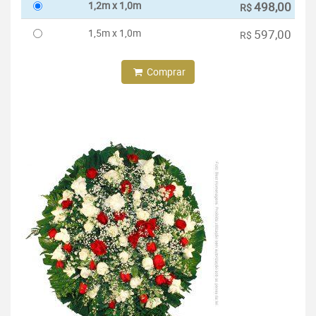
1,2m x 1,0m
498,00
R$
1,5m x 1,0m
597,00
R$
Comprar