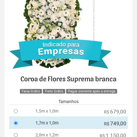
Coroa de Flores Suprema branca
Faixa Grátis
Frete Grátis
Pague somente após a entrega
Tamanhos
1,5m x 1,0m
679,00
R$
1,7m x 1,0m
749,00
R$
2,0m x 1,2m
1.150,00
R$