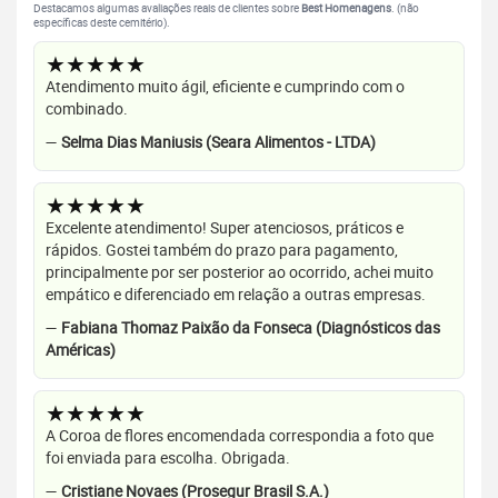
Destacamos algumas avaliações reais de clientes sobre
Best Homenagens
. (não
específicas deste cemitério).
★★★★★
Atendimento muito ágil, eficiente e cumprindo com o
combinado.
—
Selma Dias Maniusis (Seara Alimentos - LTDA)
★★★★★
Excelente atendimento! Super atenciosos, práticos e
rápidos. Gostei também do prazo para pagamento,
principalmente por ser posterior ao ocorrido, achei muito
empático e diferenciado em relação a outras empresas.
—
Fabiana Thomaz Paixão da Fonseca (Diagnósticos das
Américas)
★★★★★
A Coroa de flores encomendada correspondia a foto que
foi enviada para escolha. Obrigada.
—
Cristiane Novaes (Prosegur Brasil S.A.)