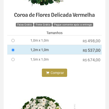
Coroa de Flores Delicada Vermelha
Faixa Grátis
Frete Grátis
Pague somente após a entrega
Tamanhos
1,0m x 1,0m
498,00
R$
1,2m x 1,0m
537,00
R$
1,5m x 1,0m
674,00
R$
Comprar