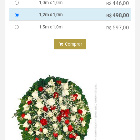
1,0m x 1,0m
446,00
R$
1,2m x 1,0m
498,00
R$
1,5m x 1,0m
597,00
R$
Comprar