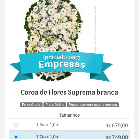
Coroa de Flores Suprema branca
Faixa Grátis
Frete Grátis
Pague somente após a entrega
Tamanhos
1,5m x 1,0m
679,00
R$
1,7m x 1,0m
749,00
R$