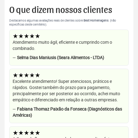
O que dizem nossos clientes
Destacamos algumas avaliações reais de clientes sobre
Best Homenagens
. (não
específicas deste cemitério).
★★★★★
Atendimento muito ágil, eficiente e cumprindo com o
combinado.
—
Selma Dias Maniusis (Seara Alimentos - LTDA)
★★★★★
Excelente atendimento! Super atenciosos, práticos e
rápidos. Gostei também do prazo para pagamento,
principalmente por ser posterior ao ocorrido, achei muito
empático e diferenciado em relação a outras empresas.
—
Fabiana Thomaz Paixão da Fonseca (Diagnósticos das
Américas)
★★★★★