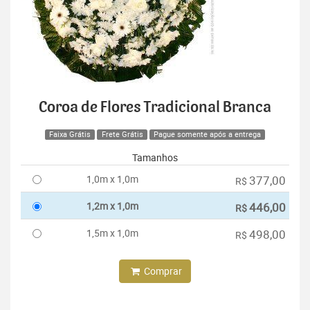
Coroa de Flores Tradicional Branca
Faixa Grátis
Frete Grátis
Pague somente após a entrega
Tamanhos
1,0m x 1,0m
377,00
R$
1,2m x 1,0m
446,00
R$
1,5m x 1,0m
498,00
R$
Comprar