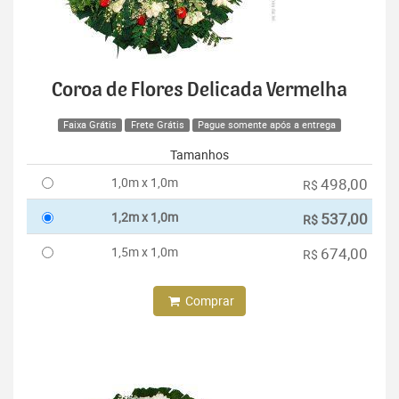
Coroa de Flores Delicada Vermelha
Faixa Grátis
Frete Grátis
Pague somente após a entrega
Tamanhos
1,0m x 1,0m
498,00
R$
1,2m x 1,0m
537,00
R$
1,5m x 1,0m
674,00
R$
Comprar