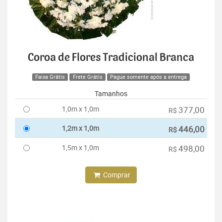
Coroa de Flores Tradicional Branca
Faixa Grátis
Frete Grátis
Pague somente após a entrega
Tamanhos
1,0m x 1,0m
377,00
R$
1,2m x 1,0m
446,00
R$
1,5m x 1,0m
498,00
R$
Comprar