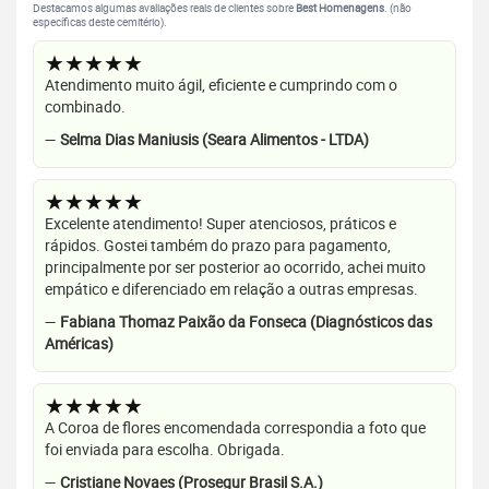
Destacamos algumas avaliações reais de clientes sobre
Best Homenagens
. (não
específicas deste cemitério).
★★★★★
Atendimento muito ágil, eficiente e cumprindo com o
combinado.
—
Selma Dias Maniusis (Seara Alimentos - LTDA)
★★★★★
Excelente atendimento! Super atenciosos, práticos e
rápidos. Gostei também do prazo para pagamento,
principalmente por ser posterior ao ocorrido, achei muito
empático e diferenciado em relação a outras empresas.
—
Fabiana Thomaz Paixão da Fonseca (Diagnósticos das
Américas)
★★★★★
A Coroa de flores encomendada correspondia a foto que
foi enviada para escolha. Obrigada.
—
Cristiane Novaes (Prosegur Brasil S.A.)