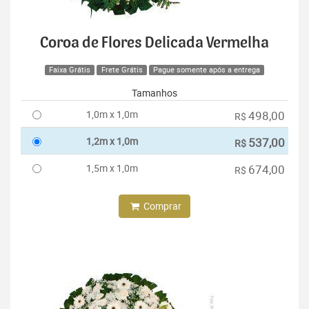
Coroa de Flores Delicada Vermelha
Faixa Grátis
Frete Grátis
Pague somente após a entrega
Tamanhos
1,0m x 1,0m
498,00
R$
1,2m x 1,0m
537,00
R$
1,5m x 1,0m
674,00
R$
Comprar