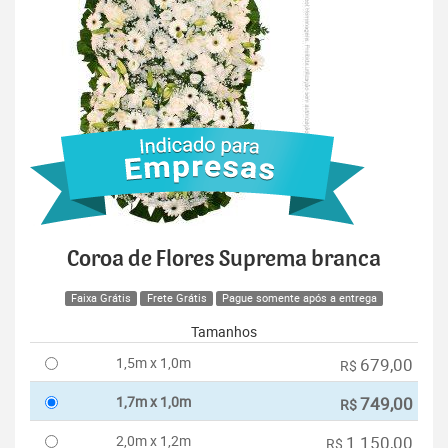
Coroa de Flores Suprema branca
Faixa Grátis
Frete Grátis
Pague somente após a entrega
Tamanhos
1,5m x 1,0m
679,00
R$
1,7m x 1,0m
749,00
R$
2,0m x 1,2m
1.150,00
R$