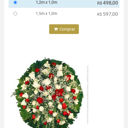
1,2m x 1,0m
498,00
R$
1,5m x 1,0m
597,00
R$
Comprar