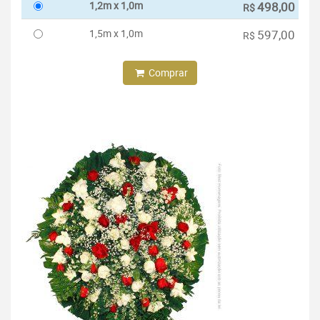
1,2m x 1,0m
498,00
R$
1,5m x 1,0m
597,00
R$
Comprar