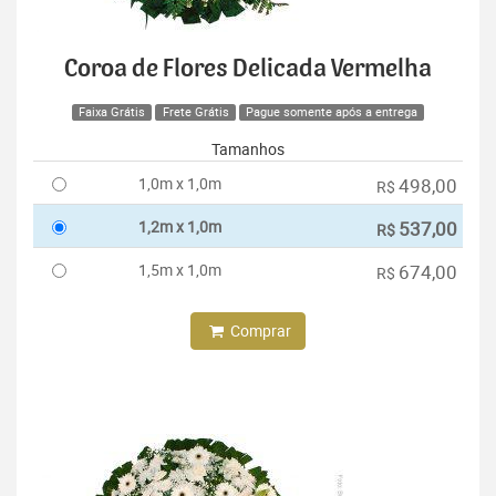
Coroa de Flores Delicada Vermelha
Faixa Grátis
Frete Grátis
Pague somente após a entrega
Tamanhos
1,0m x 1,0m
498,00
R$
1,2m x 1,0m
537,00
R$
1,5m x 1,0m
674,00
R$
Comprar