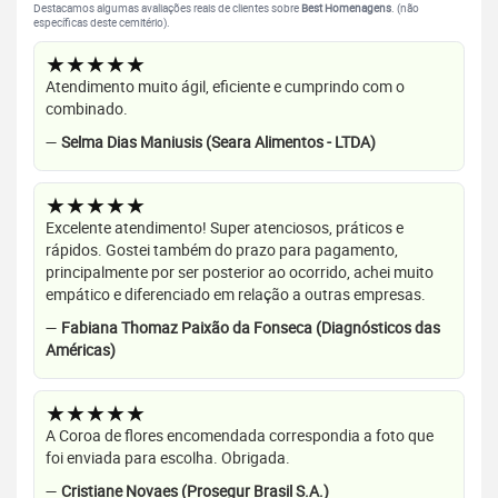
Destacamos algumas avaliações reais de clientes sobre
Best Homenagens
. (não
específicas deste cemitério).
★★★★★
Atendimento muito ágil, eficiente e cumprindo com o
combinado.
—
Selma Dias Maniusis (Seara Alimentos - LTDA)
★★★★★
Excelente atendimento! Super atenciosos, práticos e
rápidos. Gostei também do prazo para pagamento,
principalmente por ser posterior ao ocorrido, achei muito
empático e diferenciado em relação a outras empresas.
—
Fabiana Thomaz Paixão da Fonseca (Diagnósticos das
Américas)
★★★★★
A Coroa de flores encomendada correspondia a foto que
foi enviada para escolha. Obrigada.
—
Cristiane Novaes (Prosegur Brasil S.A.)