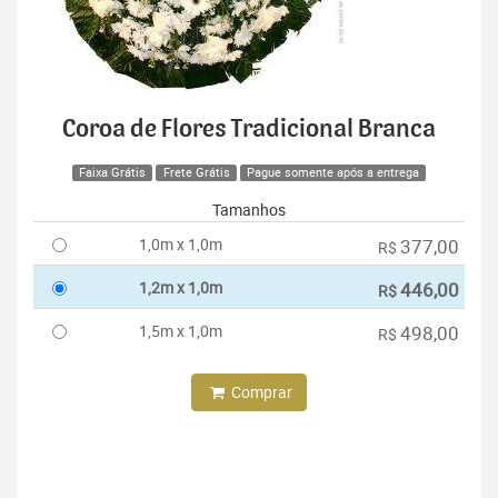
Coroa de Flores Tradicional Branca
Faixa Grátis
Frete Grátis
Pague somente após a entrega
Tamanhos
1,0m x 1,0m
377,00
R$
1,2m x 1,0m
446,00
R$
1,5m x 1,0m
498,00
R$
Comprar