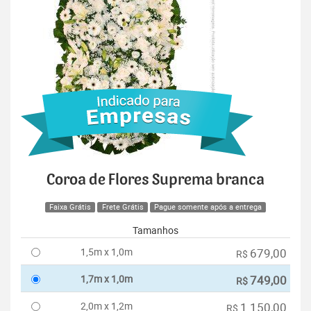
Coroa de Flores Suprema branca
Faixa Grátis
Frete Grátis
Pague somente após a entrega
Tamanhos
1,5m x 1,0m
679,00
R$
1,7m x 1,0m
749,00
R$
2,0m x 1,2m
1.150,00
R$