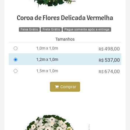
Coroa de Flores Delicada Vermelha
Faixa Grátis
Frete Grátis
Pague somente após a entrega
Tamanhos
1,0m x 1,0m
498,00
R$
1,2m x 1,0m
537,00
R$
1,5m x 1,0m
674,00
R$
Comprar