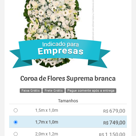
Coroa de Flores Suprema branca
Faixa Grátis
Frete Grátis
Pague somente após a entrega
Tamanhos
1,5m x 1,0m
679,00
R$
1,7m x 1,0m
749,00
R$
2,0m x 1,2m
1.150,00
R$