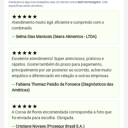
Destacamos algumas avaliações reais de clientes sobre
Best Homenagens
. (não
específicas deste cemitério).
★★★★★
Atendimento muito ágil, eficiente e cumprindo com o
combinado.
—
Selma Dias Maniusis (Seara Alimentos - LTDA)
★★★★★
Excelente atendimento! Super atenciosos, práticos e
rápidos. Gostei também do prazo para pagamento,
principalmente por ser posterior ao ocorrido, achei muito
empático e diferenciado em relação a outras empresas.
—
Fabiana Thomaz Paixão da Fonseca (Diagnósticos das
Américas)
★★★★★
A Coroa de flores encomendada correspondia a foto que
foi enviada para escolha. Obrigada.
—
Cristiane Novaes (Prosegur Brasil S.A.)