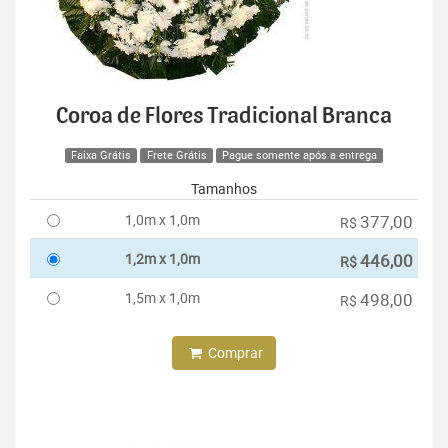
Coroa de Flores Tradicional Branca
Faixa Grátis
Frete Grátis
Pague somente após a entrega
Tamanhos
1,0m x 1,0m
377,00
R$
1,2m x 1,0m
446,00
R$
1,5m x 1,0m
498,00
R$
Comprar