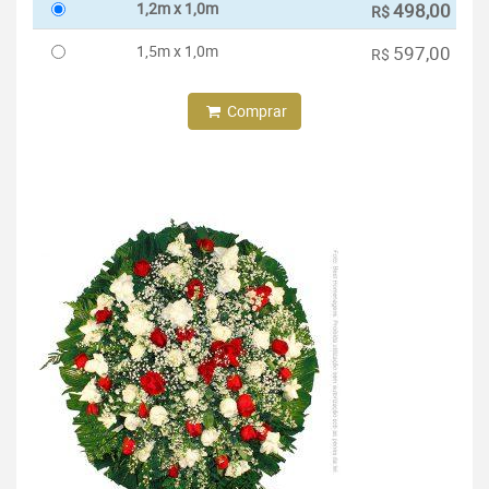
1,2m x 1,0m
498,00
R$
1,5m x 1,0m
597,00
R$
Comprar