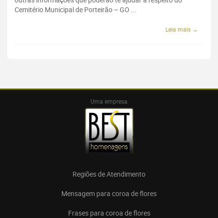
Cemitério Municipal de Porteirão – GO ...
Leia mais →
Uma empresa
Regiões de Atendimento
Mensagem para coroa de flores
Frases para coroa de flores