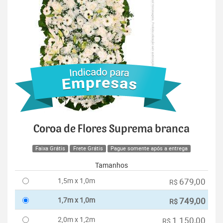
Coroa de Flores Suprema branca
Faixa Grátis
Frete Grátis
Pague somente após a entrega
Tamanhos
1,5m x 1,0m
679,00
R$
1,7m x 1,0m
749,00
R$
2,0m x 1,2m
1.150,00
R$