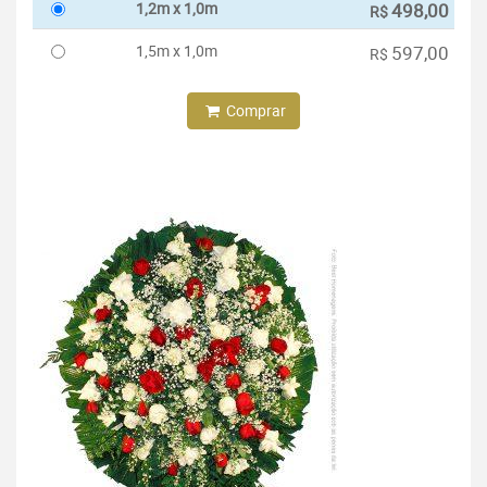
1,2m x 1,0m
498,00
R$
1,5m x 1,0m
597,00
R$
Comprar