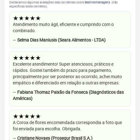
Destacamos algumas avaliações reais de clientes sobre
Best Homenagens
. (não
específicas deste cemitério).
★★★★★
Atendimento muito ágil, eficiente e cumprindo com o
combinado.
—
Selma Dias Maniusis (Seara Alimentos - LTDA)
★★★★★
Excelente atendimento! Super atenciosos, práticos e
rápidos. Gostei também do prazo para pagamento,
principalmente por ser posterior ao ocorrido, achei muito
empático e diferenciado em relação a outras empresas.
—
Fabiana Thomaz Paixão da Fonseca (Diagnósticos das
Américas)
★★★★★
A Coroa de flores encomendada correspondia a foto que
foi enviada para escolha. Obrigada.
—
Cristiane Novaes (Prosegur Brasil S.A.)