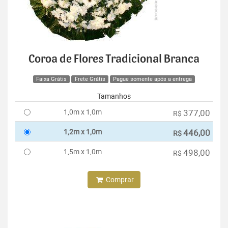
Coroa de Flores Tradicional Branca
Faixa Grátis
Frete Grátis
Pague somente após a entrega
Tamanhos
1,0m x 1,0m
377,00
R$
1,2m x 1,0m
446,00
R$
1,5m x 1,0m
498,00
R$
Comprar