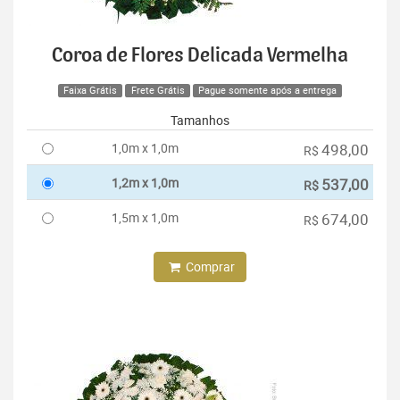
Coroa de Flores Delicada Vermelha
Faixa Grátis
Frete Grátis
Pague somente após a entrega
Tamanhos
1,0m x 1,0m
498,00
R$
1,2m x 1,0m
537,00
R$
1,5m x 1,0m
674,00
R$
Comprar