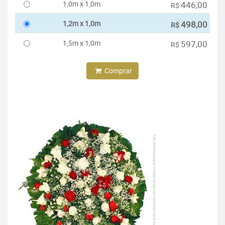
1,0m x 1,0m
446,00
R$
1,2m x 1,0m
498,00
R$
1,5m x 1,0m
597,00
R$
Comprar