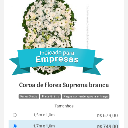
Coroa de Flores Suprema branca
Faixa Grátis
Frete Grátis
Pague somente após a entrega
Tamanhos
1,5m x 1,0m
679,00
R$
1,7m x 1,0m
749,00
R$