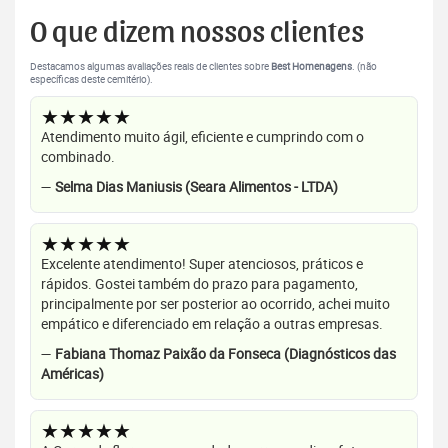
O que dizem nossos clientes
Destacamos algumas avaliações reais de clientes sobre
Best Homenagens
. (não
específicas deste cemitério).
★★★★★
Atendimento muito ágil, eficiente e cumprindo com o
combinado.
—
Selma Dias Maniusis (Seara Alimentos - LTDA)
★★★★★
Excelente atendimento! Super atenciosos, práticos e
rápidos. Gostei também do prazo para pagamento,
principalmente por ser posterior ao ocorrido, achei muito
empático e diferenciado em relação a outras empresas.
—
Fabiana Thomaz Paixão da Fonseca (Diagnósticos das
Américas)
★★★★★