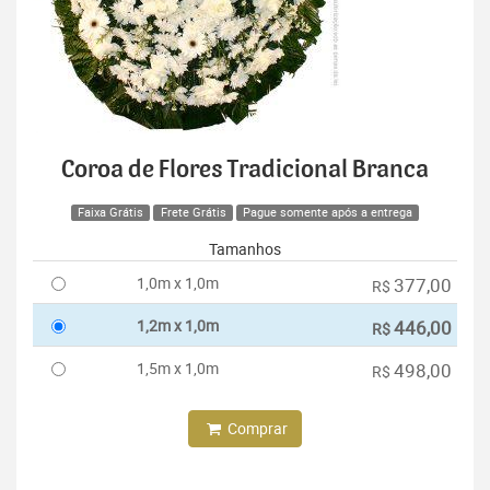
Coroa de Flores Tradicional Branca
Faixa Grátis
Frete Grátis
Pague somente após a entrega
Tamanhos
1,0m x 1,0m
377,00
R$
1,2m x 1,0m
446,00
R$
1,5m x 1,0m
498,00
R$
Comprar