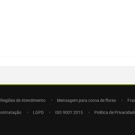
Regiões de Atendimento
Mensagem para coroa de flores
Fra
Contratação
LGPD
ISO 9001:2015
Política de Privacidad