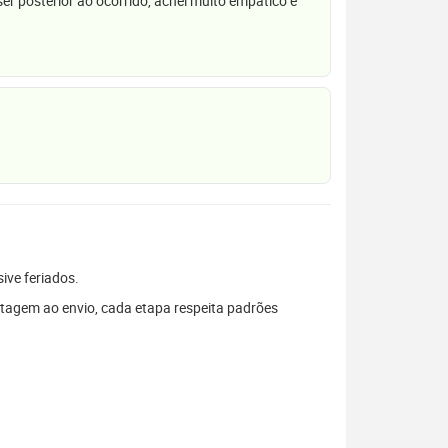
r posterior ao ocorrido, achei muito empático e
sive feriados.
tagem ao envio, cada etapa respeita padrões