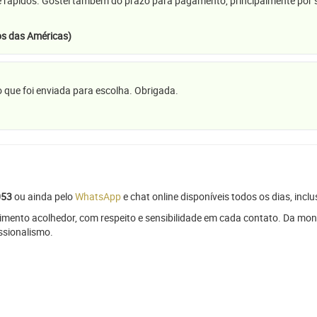
e rápidos. Gostei também do prazo para pagamento, principalmente por se
s das Américas)
 que foi enviada para escolha. Obrigada.
053
ou ainda pelo
WhatsApp
e chat online disponíveis todos os dias, inclu
mento acolhedor, com respeito e sensibilidade em cada contato. Da mon
issionalismo.