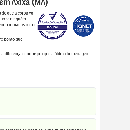
 em Axixá (MA)
 de que a coroa vai
 quase ninguém
 sendo tomadas meio
tro ponto que
m uma diferença enorme pra que a última homenagem