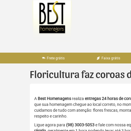
Pular
para
o
conteúdo
Frete grátis
Faixa grátis
Floricultura faz coroas 
A
Best Homenagens
realiza
entregas 24 horas de coro
que sua homenagem chegue ao local correto, no momen
cuidamos de tudo com atenção: flores frescas, monta
respeito e carinho.
Ligue agora para
(98) 3003-5053
e fale com nossa e
rápido
, geralmente em 1 hora podendo levar até 3 ho