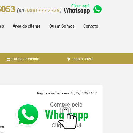
5053
(ou
0800 777 2378
)
tes
Área do cliente
Quem Somos
Contato
Cartão de crédito
Todo o Brasil
Página atualizada em: 15/12/2025 14:17
er
or,