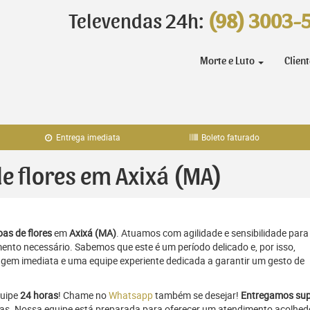
Televendas 24h:
(98) 3003-
Morte e Luto
Clien
Entrega imediata
Boleto faturado
de flores em Axixá (MA)
as de flores
em
Axixá (MA)
. Atuamos com agilidade e sensibilidade para
to necessário. Sabemos que este é um período delicado e, por isso,
gem imediata e uma equipe experiente dedicada a garantir um gesto de
quipe
24 horas
! Chame no
Whatsapp
também se desejar!
Entregamos sup
ras. Nossa equipe está preparada para oferecer um atendimento acolhed