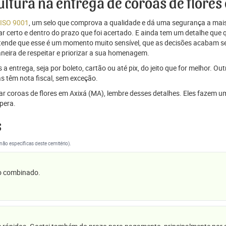
cultura na entrega de coroas de flores
 ISO 9001
, um selo que comprova a qualidade e dá uma segurança a mais
r certo e dentro do prazo que foi acertado. E ainda tem um detalhe que
ntende que esse é um momento muito sensível, que as decisões acabam
aneira de respeitar e priorizar a sua homenagem.
 entrega, seja por boleto, cartão ou até pix, do jeito que for melhor. Ou
s têm nota fiscal, sem exceção.
viar coroas de flores em Axixá (MA), lembre desses detalhes. Eles faze
pera.
s
(não específicas deste cemitério).
 o combinado.