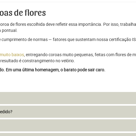
oas de flores
oroa de flores escolhida deve refletir essa importância. Por isso, trabal
 pontual.
e cumprimento de normas — fatores que sustentam nossa certificação ISO
 muito baixos
, entregando coroas muito pequenas, feitas com flores de má
resultado é constrangimento no velório.
ado. Em uma última homenagem, o barato pode sair caro.
pedido?