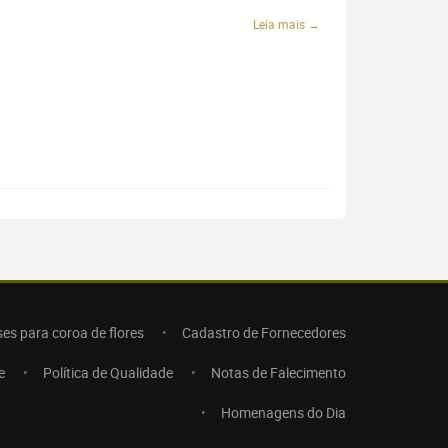
Leia mais →
ses para coroa de flores
Cadastro de Fornecedores
e
Política de Qualidade
Notas de Falecimento
Homenagens do Dia