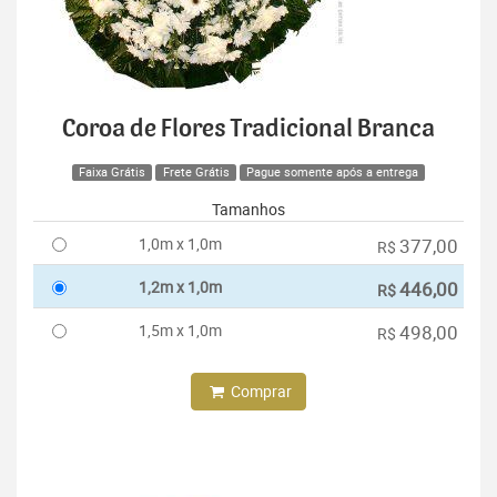
Coroa de Flores Tradicional Branca
Faixa Grátis
Frete Grátis
Pague somente após a entrega
Tamanhos
1,0m x 1,0m
377,00
R$
1,2m x 1,0m
446,00
R$
1,5m x 1,0m
498,00
R$
Comprar