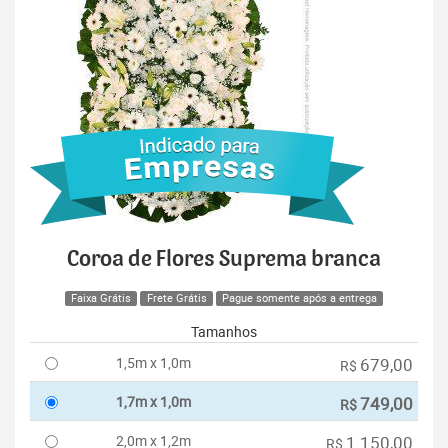
Coroa de Flores Suprema branca
Faixa Grátis
Frete Grátis
Pague somente após a entrega
Tamanhos
1,5m x 1,0m
679,00
R$
1,7m x 1,0m
749,00
R$
2,0m x 1,2m
1.150,00
R$