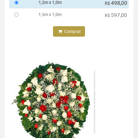
1,2m x 1,0m
498,00
R$
1,5m x 1,0m
597,00
R$
Comprar