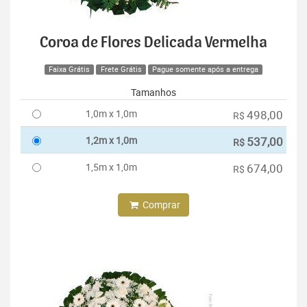
Coroa de Flores Delicada Vermelha
Faixa Grátis
Frete Grátis
Pague somente após a entrega
Tamanhos
1,0m x 1,0m
498,00
R$
1,2m x 1,0m
537,00
R$
1,5m x 1,0m
674,00
R$
Comprar