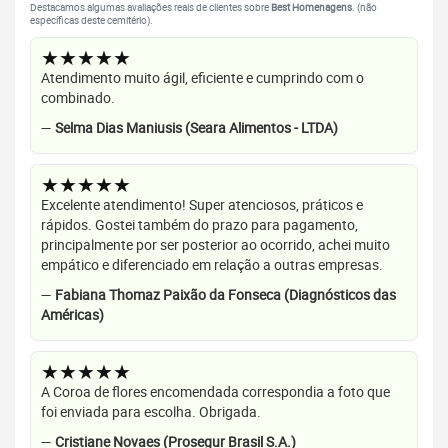
Destacamos algumas avaliações reais de clientes sobre
Best Homenagens
. (não
específicas deste cemitério).
★★★★★
Atendimento muito ágil, eficiente e cumprindo com o
combinado.
—
Selma Dias Maniusis (Seara Alimentos - LTDA)
★★★★★
Excelente atendimento! Super atenciosos, práticos e
rápidos. Gostei também do prazo para pagamento,
principalmente por ser posterior ao ocorrido, achei muito
empático e diferenciado em relação a outras empresas.
—
Fabiana Thomaz Paixão da Fonseca (Diagnósticos das
Américas)
★★★★★
A Coroa de flores encomendada correspondia a foto que
foi enviada para escolha. Obrigada.
—
Cristiane Novaes (Prosegur Brasil S.A.)