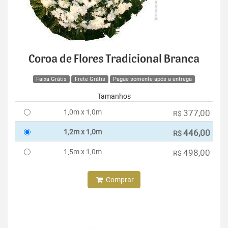
Coroa de Flores Tradicional Branca
Faixa Grátis
Frete Grátis
Pague somente após a entrega
Tamanhos
1,0m x 1,0m
377,00
R$
1,2m x 1,0m
446,00
R$
1,5m x 1,0m
498,00
R$
Comprar