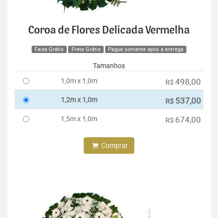
Coroa de Flores Delicada Vermelha
Faixa Grátis
Frete Grátis
Pague somente após a entrega
Tamanhos
1,0m x 1,0m
498,00
R$
1,2m x 1,0m
537,00
R$
1,5m x 1,0m
674,00
R$
Comprar