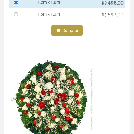
1,2m x 1,0m
498,00
R$
1,5m x 1,0m
597,00
R$
Comprar