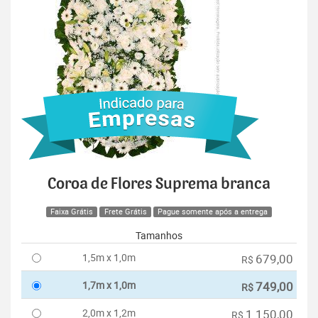
Coroa de Flores Suprema branca
Faixa Grátis
Frete Grátis
Pague somente após a entrega
Tamanhos
1,5m x 1,0m
679,00
R$
1,7m x 1,0m
749,00
R$
2,0m x 1,2m
1.150,00
R$