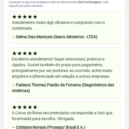
Destacamos algumas avaliações reais de clientes sobre
Best Homenagens
. (não
específicas deste cemitério).
★★★★★
Atendimento muito ágil, eficiente e cumprindo com o
combinado.
—
Selma Dias Maniusis (Seara Alimentos - LTDA)
★★★★★
Excelente atendimento! Super atenciosos, práticos e
rápidos. Gostei também do prazo para pagamento,
principalmente por ser posterior ao ocorrido, achei muito
empático e diferenciado em relação a outras empresas.
—
Fabiana Thomaz Paixão da Fonseca (Diagnósticos das
Américas)
★★★★★
A Coroa de flores encomendada correspondia a foto que
foi enviada para escolha. Obrigada.
—
Cristiane Novaes (Prosegur Brasil S.A.)