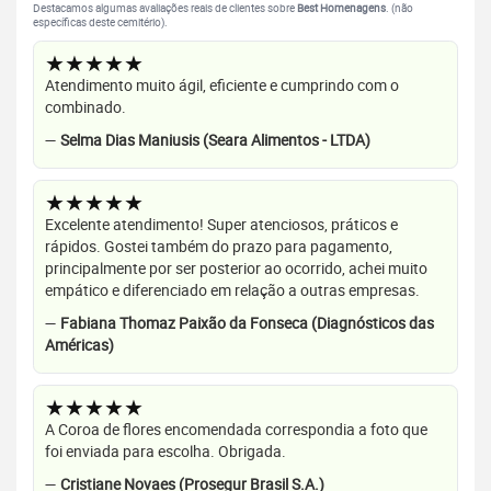
Destacamos algumas avaliações reais de clientes sobre
Best Homenagens
. (não
específicas deste cemitério).
★★★★★
Atendimento muito ágil, eficiente e cumprindo com o
combinado.
—
Selma Dias Maniusis (Seara Alimentos - LTDA)
★★★★★
Excelente atendimento! Super atenciosos, práticos e
rápidos. Gostei também do prazo para pagamento,
principalmente por ser posterior ao ocorrido, achei muito
empático e diferenciado em relação a outras empresas.
—
Fabiana Thomaz Paixão da Fonseca (Diagnósticos das
Américas)
★★★★★
A Coroa de flores encomendada correspondia a foto que
foi enviada para escolha. Obrigada.
—
Cristiane Novaes (Prosegur Brasil S.A.)