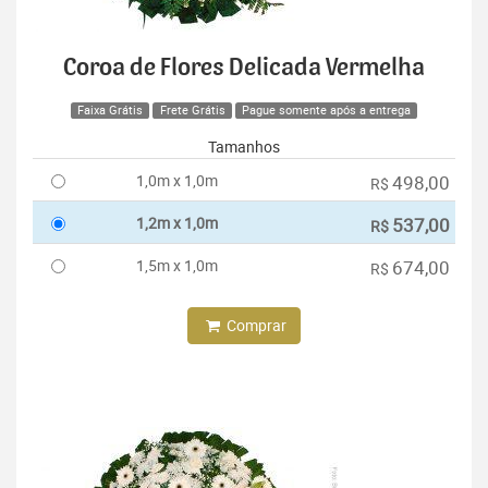
Coroa de Flores Delicada Vermelha
Faixa Grátis
Frete Grátis
Pague somente após a entrega
Tamanhos
1,0m x 1,0m
498,00
R$
1,2m x 1,0m
537,00
R$
1,5m x 1,0m
674,00
R$
Comprar