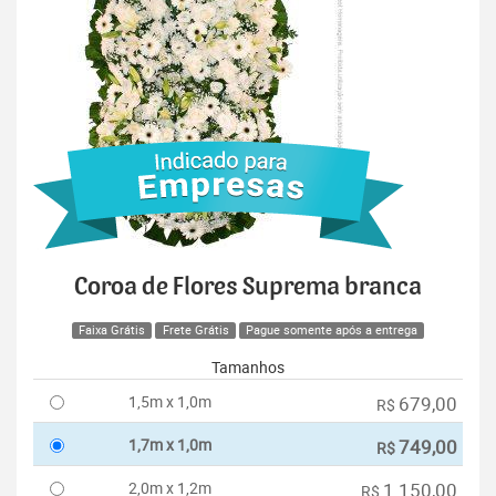
Coroa de Flores Suprema branca
Faixa Grátis
Frete Grátis
Pague somente após a entrega
Tamanhos
1,5m x 1,0m
679,00
R$
1,7m x 1,0m
749,00
R$
2,0m x 1,2m
1.150,00
R$