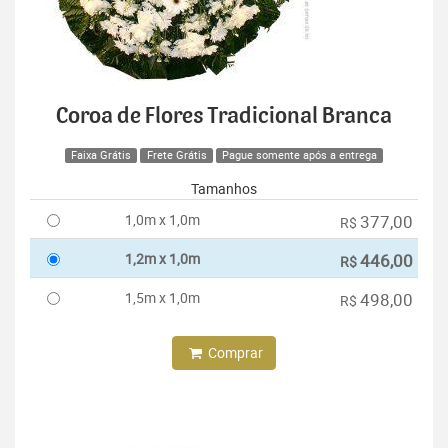
Coroa de Flores Tradicional Branca
Faixa Grátis
Frete Grátis
Pague somente após a entrega
Tamanhos
1,0m x 1,0m
377,00
R$
1,2m x 1,0m
446,00
R$
1,5m x 1,0m
498,00
R$
Comprar