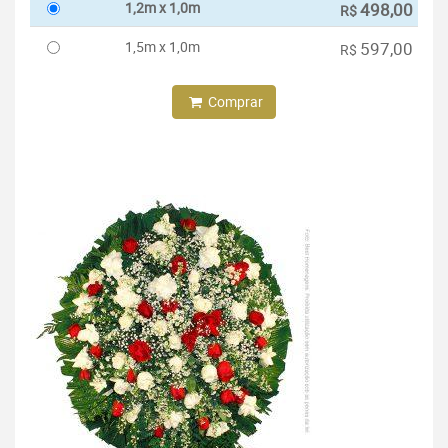
1,2m x 1,0m
498,00
R$
1,5m x 1,0m
597,00
R$
Comprar