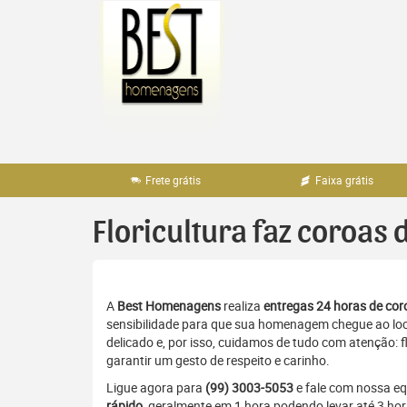
Pular
para
o
conteúdo
Frete grátis
Faixa grátis
Floricultura faz coroas
A
Best Homenagens
realiza
entregas 24 horas de coro
sensibilidade para que sua homenagem chegue ao loc
delicado e, por isso, cuidamos de tudo com atenção: 
garantir um gesto de respeito e carinho.
Ligue agora para
(99) 3003-5053
e fale com nossa e
rápido
, geralmente em 1 hora podendo levar até 3 ho