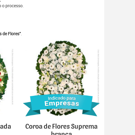
o o processo.
)
 de Flores”
.
cada
Coroa de Flores Suprema
branca