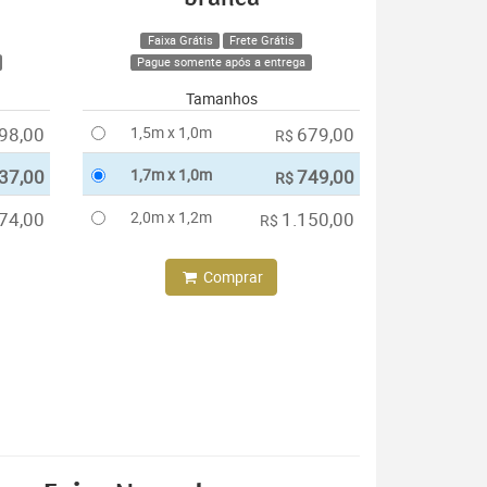
Faixa Grátis
Frete Grátis
Pague somente após a entrega
Tamanhos
98,00
1,5m x 1,0m
679,00
R$
37,00
1,7m x 1,0m
749,00
R$
74,00
2,0m x 1,2m
1.150,00
R$
Comprar