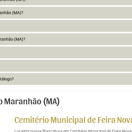
ranhão (MA)?
aranhão (MA)?
atálogo?
do Maranhão (MA)
Cemitério Municipal de Feira No
Localize nossa floricultura em Cemitério Municipal de Feira N