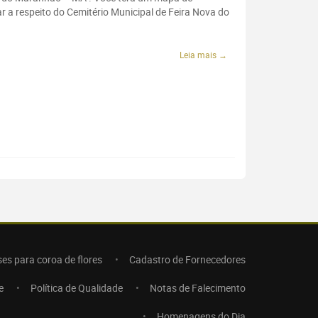
r a respeito do Cemitério Municipal de Feira Nova do
Leia mais →
ses para coroa de flores
Cadastro de Fornecedores
e
Política de Qualidade
Notas de Falecimento
Homenagens do Dia