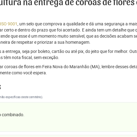
cultura na entrega de coroas de flores
 ISO 9001
, um selo que comprova a qualidade e dá uma segurança a mais
r certo e dentro do prazo que foi acertado. E ainda tem um detalhe que
ntende que esse é um momento muito sensível, que as decisões acabam
aneira de respeitar e priorizar a sua homenagem.
 entrega, seja por boleto, cartão ou até pix, do jeito que for melhor. Ou
s têm nota fiscal, sem exceção.
viar coroas de flores em Feira Nova do Maranhão (MA), lembre desses det
mente como você espera.
s
(não específicas deste cemitério).
 o combinado.