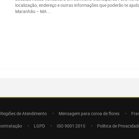
localização, endereço e outras informações que poderão te ajuda
Maranhão – MA ...
Regiões de Atendimento
Mensagem para coroa de flores
Fra
Contratação
LGPD
ISO 9001:2015
Política de Privacidad