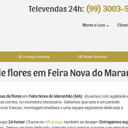
Televendas 24h:
(99) 3003-
Morte e Luto
Clien
Entrega imediata
Boleto faturado
 de flores em Feira Nova do Mar
as de flores
em
Feira Nova do Maranhão (MA)
. Atuamos com agilidade 
al correto, no momento necessário. Sabemos que este é um período
flores frescas, montagem imediata e uma equipe experiente dedicada a
quipe
24 horas
! Chame no
Whatsapp
também se desejar!
Entregamos sup
ras. Temos um time dedicado, treinado para prestar suporte com empatia