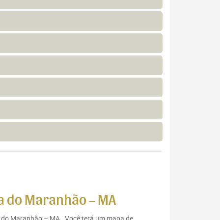
va do Maranhão – MA
ova do Maranhão – MA . Você terá um mapa de