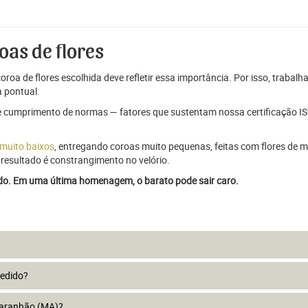
oas de flores
oroa de flores escolhida deve refletir essa importância. Por isso, trabal
 pontual.
e cumprimento de normas — fatores que sustentam nossa certificação ISO
 muito baixos
, entregando coroas muito pequenas, feitas com flores de má
resultado é constrangimento no velório.
ado. Em uma última homenagem, o barato pode sair caro.
pedido?
Maranhão (MA)?