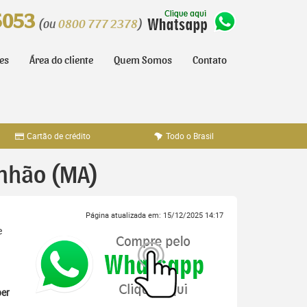
5053
(ou
0800 777 2378
)
tes
Área do cliente
Quem Somos
Contato
Cartão de crédito
Todo o Brasil
anhão (MA)
Página atualizada em: 15/12/2025 14:17
e
er
,