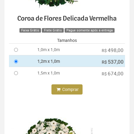
Coroa de Flores Delicada Vermelha
Faixa Grátis
Frete Grátis
Pague somente após a entrega
Tamanhos
1,0m x 1,0m
498,00
R$
1,2m x 1,0m
537,00
R$
1,5m x 1,0m
674,00
R$
Comprar