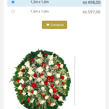
1,2m x 1,0m
498,00
R$
1,5m x 1,0m
597,00
R$
Comprar