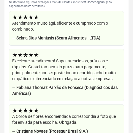
Destacamos algumas avaliações reais de clientes sobre
Best Homenagens
. (não
específicas deste cemitério).
★★★★★
Atendimento muito ágil, eficiente e cumprindo com o
combinado.
—
Selma Dias Maniusis (Seara Alimentos - LTDA)
★★★★★
Excelente atendimento! Super atenciosos, práticos e
rápidos. Gostei também do prazo para pagamento,
principalmente por ser posterior ao ocorrido, achei muito
empático e diferenciado em relação a outras empresas.
—
Fabiana Thomaz Paixão da Fonseca (Diagnósticos das
Américas)
★★★★★
A Coroa de flores encomendada correspondia a foto que
foi enviada para escolha. Obrigada.
—
Cristiane Novaes (Prosegur Brasil S.A.)