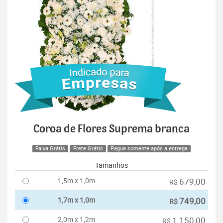
Coroa de Flores Suprema branca
Faixa Grátis
Frete Grátis
Pague somente após a entrega
Tamanhos
1,5m x 1,0m
679,00
R$
1,7m x 1,0m
749,00
R$
2,0m x 1,2m
1.150,00
R$