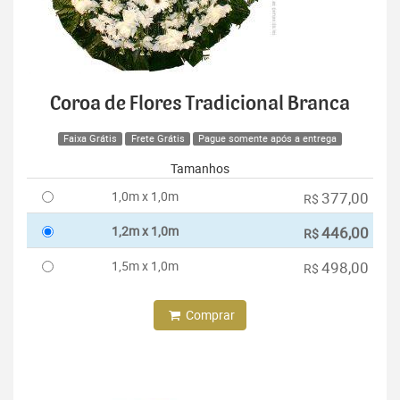
Coroa de Flores Tradicional Branca
Faixa Grátis
Frete Grátis
Pague somente após a entrega
Tamanhos
1,0m x 1,0m
377,00
R$
1,2m x 1,0m
446,00
R$
1,5m x 1,0m
498,00
R$
Comprar