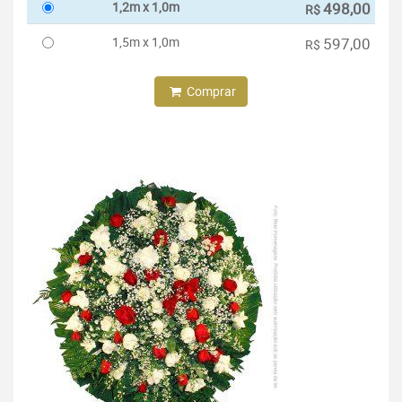
1,2m x 1,0m
498,00
R$
1,5m x 1,0m
597,00
R$
Comprar