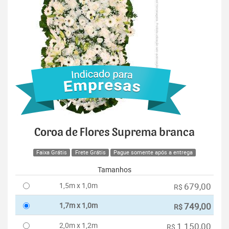
Coroa de Flores Suprema branca
Faixa Grátis
Frete Grátis
Pague somente após a entrega
Tamanhos
1,5m x 1,0m
679,00
R$
1,7m x 1,0m
749,00
R$
2,0m x 1,2m
1.150,00
R$