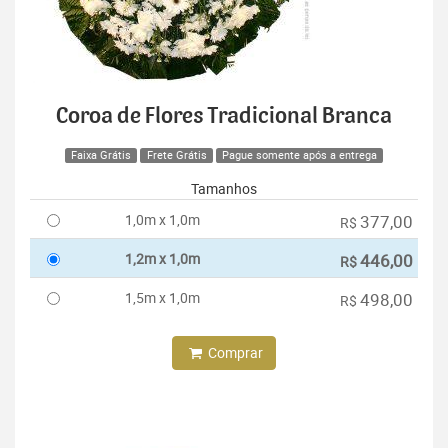
Coroa de Flores Tradicional Branca
Faixa Grátis
Frete Grátis
Pague somente após a entrega
Tamanhos
1,0m x 1,0m
377,00
R$
1,2m x 1,0m
446,00
R$
1,5m x 1,0m
498,00
R$
Comprar