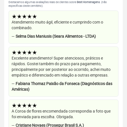
Destacamos algumas avaliações reais de clientes sobre
Best Homenagens
. (não
específicas deste cemitério).
★★★★★
Atendimento muito ágil, eficiente e cumprindo com o
combinado.
—
Selma Dias Maniusis (Seara Alimentos - LTDA)
★★★★★
Excelente atendimento! Super atenciosos, práticos e
rápidos. Gostei também do prazo para pagamento,
principalmente por ser posterior ao ocorrido, achei muito
empático e diferenciado em relação a outras empresas.
—
Fabiana Thomaz Paixão da Fonseca (Diagnósticos das
Américas)
★★★★★
A Coroa de flores encomendada correspondia a foto que
foi enviada para escolha. Obrigada.
—
Cristiane Novaes (Prosegur Brasil S.A.)