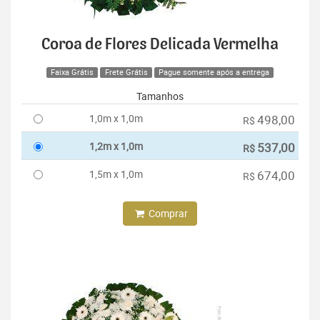
Coroa de Flores Delicada Vermelha
Faixa Grátis
Frete Grátis
Pague somente após a entrega
Tamanhos
1,0m x 1,0m
498,00
R$
1,2m x 1,0m
537,00
R$
1,5m x 1,0m
674,00
R$
Comprar