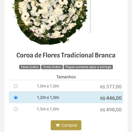
Coroa de Flores Tradicional Branca
Faixa Grátis
Frete Grátis
Pague somente após a entrega
Tamanhos
1,0m x 1,0m
377,00
R$
1,2m x 1,0m
446,00
R$
1,5m x 1,0m
498,00
R$
Comprar