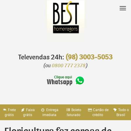
Pular
para
Nav
o
conteúdo
Televendas 24h:
(98) 3003-5053
(ou
0800 777 2378
)
Frete
Faixa
Entrega
Boleto
Cartão de
Todo o
grátis
grátis
imediata
faturado
crédito
Brasil