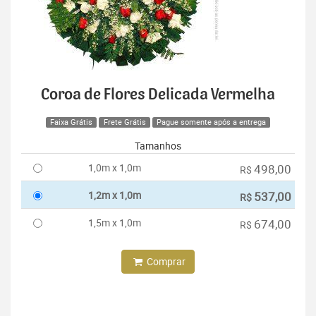
Coroa de Flores Delicada Vermelha
Faixa Grátis
Frete Grátis
Pague somente após a entrega
Tamanhos
1,0m x 1,0m
498,00
R$
1,2m x 1,0m
537,00
R$
1,5m x 1,0m
674,00
R$
Comprar