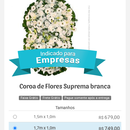
Coroa de Flores Suprema branca
Faixa Grátis
Frete Grátis
Pague somente após a entrega
Tamanhos
1,5m x 1,0m
679,00
R$
1,7m x 1,0m
749,00
R$