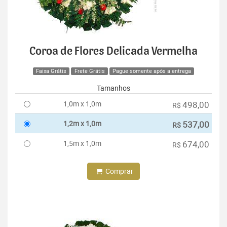
Coroa de Flores Delicada Vermelha
Faixa Grátis
Frete Grátis
Pague somente após a entrega
Tamanhos
1,0m x 1,0m
498,00
R$
1,2m x 1,0m
537,00
R$
1,5m x 1,0m
674,00
R$
Comprar