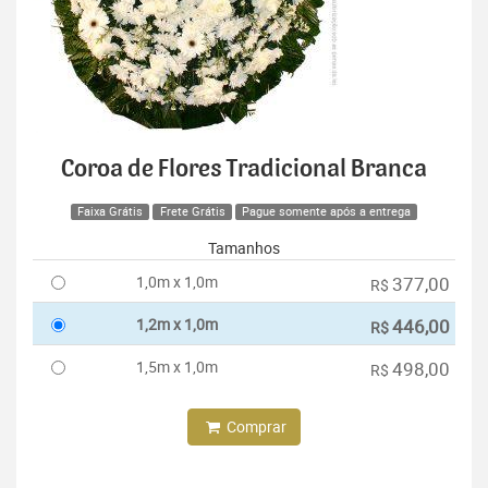
Coroa de Flores Tradicional Branca
Faixa Grátis
Frete Grátis
Pague somente após a entrega
Tamanhos
1,0m x 1,0m
377,00
R$
1,2m x 1,0m
446,00
R$
1,5m x 1,0m
498,00
R$
Comprar