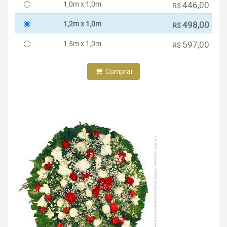
1,0m x 1,0m
446,00
R$
1,2m x 1,0m
498,00
R$
1,5m x 1,0m
597,00
R$
Comprar