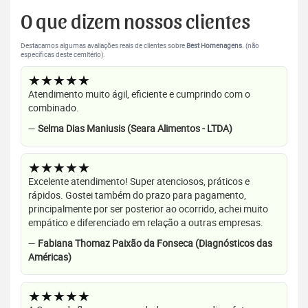
O que dizem nossos clientes
Destacamos algumas avaliações reais de clientes sobre
Best Homenagens
. (não
específicas deste cemitério).
★★★★★
Atendimento muito ágil, eficiente e cumprindo com o
combinado.
—
Selma Dias Maniusis (Seara Alimentos - LTDA)
★★★★★
Excelente atendimento! Super atenciosos, práticos e
rápidos. Gostei também do prazo para pagamento,
principalmente por ser posterior ao ocorrido, achei muito
empático e diferenciado em relação a outras empresas.
—
Fabiana Thomaz Paixão da Fonseca (Diagnósticos das
Américas)
★★★★★