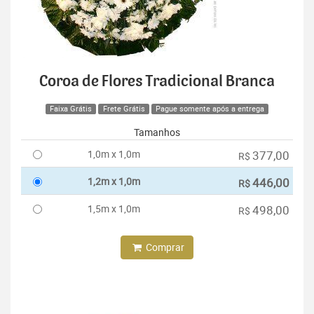
Coroa de Flores Tradicional Branca
Faixa Grátis
Frete Grátis
Pague somente após a entrega
Tamanhos
1,0m x 1,0m
377,00
R$
1,2m x 1,0m
446,00
R$
1,5m x 1,0m
498,00
R$
Comprar