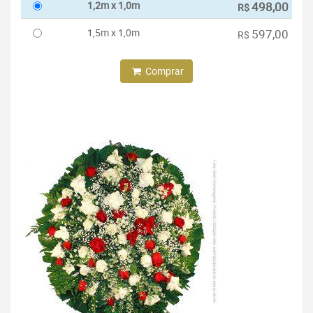
1,2m x 1,0m
498,00
R$
1,5m x 1,0m
597,00
R$
Comprar