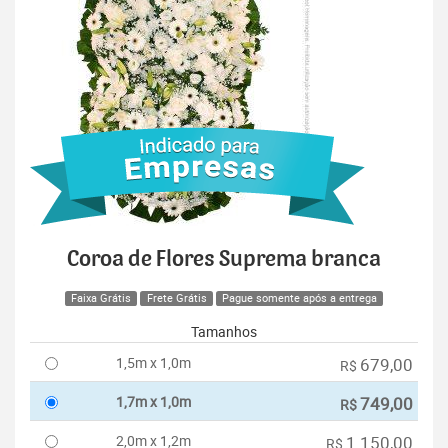
Coroa de Flores Suprema branca
Faixa Grátis
Frete Grátis
Pague somente após a entrega
Tamanhos
1,5m x 1,0m
679,00
R$
1,7m x 1,0m
749,00
R$
2,0m x 1,2m
1.150,00
R$