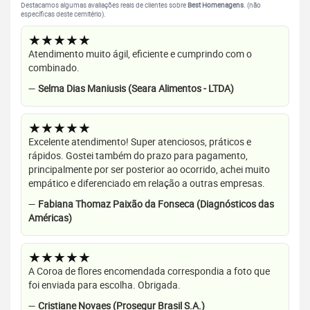
Destacamos algumas avaliações reais de clientes sobre
Best Homenagens
. (não
específicas deste cemitério).
★★★★★
Atendimento muito ágil, eficiente e cumprindo com o
combinado.
—
Selma Dias Maniusis (Seara Alimentos - LTDA)
★★★★★
Excelente atendimento! Super atenciosos, práticos e
rápidos. Gostei também do prazo para pagamento,
principalmente por ser posterior ao ocorrido, achei muito
empático e diferenciado em relação a outras empresas.
—
Fabiana Thomaz Paixão da Fonseca (Diagnósticos das
Américas)
★★★★★
A Coroa de flores encomendada correspondia a foto que
foi enviada para escolha. Obrigada.
—
Cristiane Novaes (Prosegur Brasil S.A.)