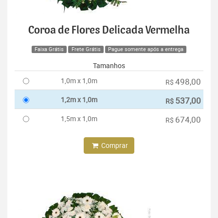
Coroa de Flores Delicada Vermelha
Faixa Grátis
Frete Grátis
Pague somente após a entrega
Tamanhos
1,0m x 1,0m
498,00
R$
1,2m x 1,0m
537,00
R$
1,5m x 1,0m
674,00
R$
Comprar