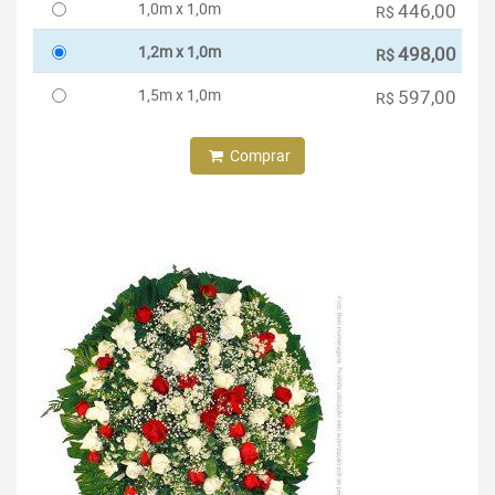
1,0m x 1,0m
446,00
R$
1,2m x 1,0m
498,00
R$
1,5m x 1,0m
597,00
R$
Comprar