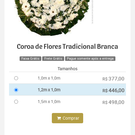
Coroa de Flores Tradicional Branca
Faixa Grátis
Frete Grátis
Pague somente após a entrega
Tamanhos
1,0m x 1,0m
377,00
R$
1,2m x 1,0m
446,00
R$
1,5m x 1,0m
498,00
R$
Comprar