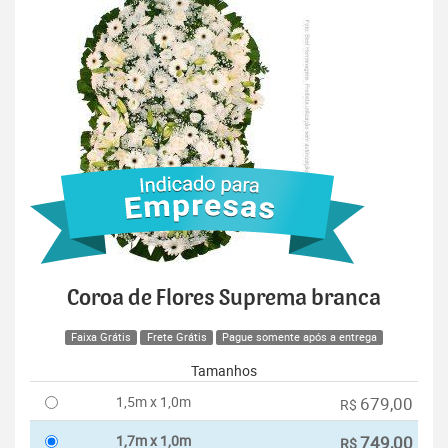
Coroa de Flores Suprema branca
Faixa Grátis
Frete Grátis
Pague somente após a entrega
Tamanhos
1,5m x 1,0m
679,00
R$
1,7m x 1,0m
749,00
R$