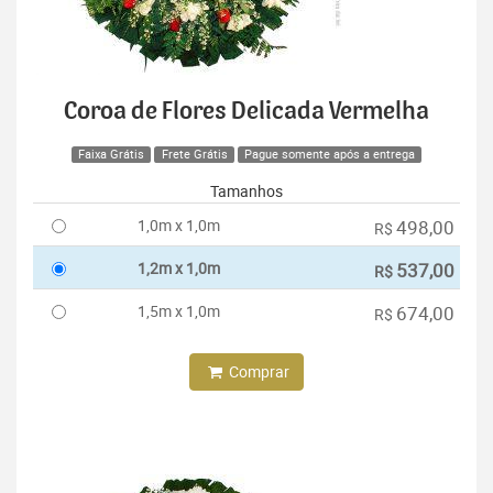
Coroa de Flores Delicada Vermelha
Faixa Grátis
Frete Grátis
Pague somente após a entrega
Tamanhos
1,0m x 1,0m
498,00
R$
1,2m x 1,0m
537,00
R$
1,5m x 1,0m
674,00
R$
Comprar