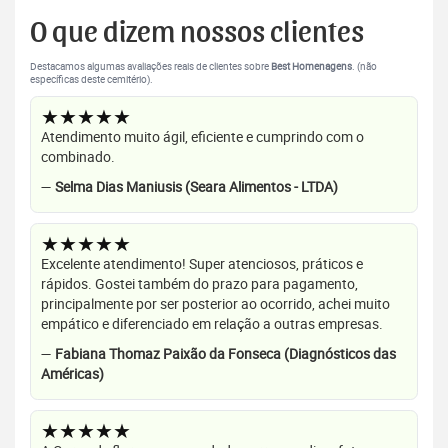
O que dizem nossos clientes
Destacamos algumas avaliações reais de clientes sobre
Best Homenagens
. (não
específicas deste cemitério).
★★★★★
Atendimento muito ágil, eficiente e cumprindo com o
combinado.
—
Selma Dias Maniusis (Seara Alimentos - LTDA)
★★★★★
Excelente atendimento! Super atenciosos, práticos e
rápidos. Gostei também do prazo para pagamento,
principalmente por ser posterior ao ocorrido, achei muito
empático e diferenciado em relação a outras empresas.
—
Fabiana Thomaz Paixão da Fonseca (Diagnósticos das
Américas)
★★★★★