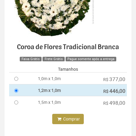
Coroa de Flores Tradicional Branca
Faixa Grátis
Frete Grátis
Pague somente após a entrega
Tamanhos
1,0m x 1,0m
377,00
R$
1,2m x 1,0m
446,00
R$
1,5m x 1,0m
498,00
R$
Comprar