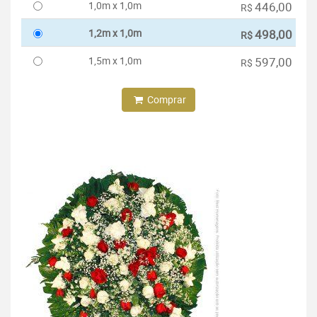
1,0m x 1,0m
446,00
R$
1,2m x 1,0m
498,00
R$
1,5m x 1,0m
597,00
R$
Comprar