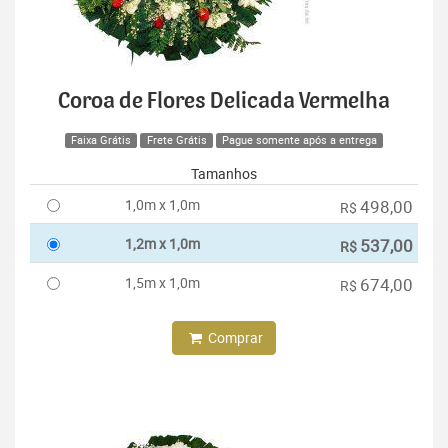
Coroa de Flores Delicada Vermelha
Faixa Grátis
Frete Grátis
Pague somente após a entrega
Tamanhos
1,0m x 1,0m
498,00
R$
1,2m x 1,0m
537,00
R$
1,5m x 1,0m
674,00
R$
Comprar