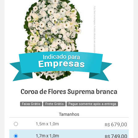
Coroa de Flores Suprema branca
Faixa Grátis
Frete Grátis
Pague somente após a entrega
Tamanhos
1,5m x 1,0m
679,00
R$
1,7m x 1,0m
749,00
R$