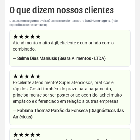
O que dizem nossos clientes
Destacamos algumas avaliações reais de clientes sobre
Best Homenagens
. (não
específicas deste cemitério).
★★★★★
Atendimento muito ágil, eficiente e cumprindo com o
combinado.
—
Selma Dias Maniusis (Seara Alimentos - LTDA)
★★★★★
Excelente atendimento! Super atenciosos, práticos e
rápidos. Gostei também do prazo para pagamento,
principalmente por ser posterior ao ocorrido, achei muito
empático e diferenciado em relação a outras empresas.
—
Fabiana Thomaz Paixão da Fonseca (Diagnósticos das
Américas)
★★★★★