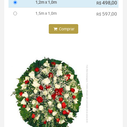
1,2m x 1,0m
498,00
R$
1,5m x 1,0m
597,00
R$
Comprar