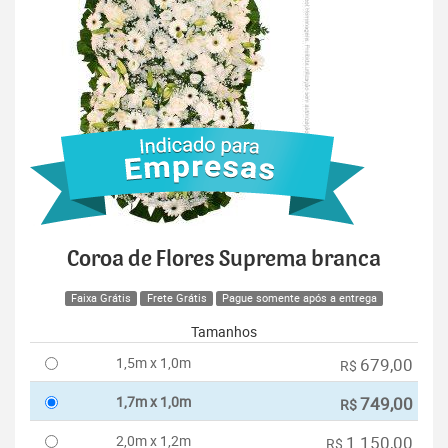
Coroa de Flores Suprema branca
Faixa Grátis
Frete Grátis
Pague somente após a entrega
Tamanhos
1,5m x 1,0m
679,00
R$
1,7m x 1,0m
749,00
R$
2,0m x 1,2m
1.150,00
R$