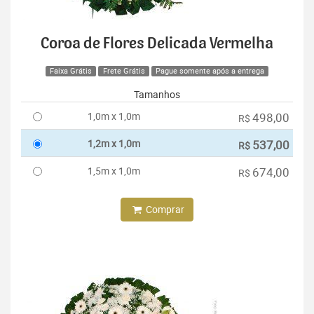
Coroa de Flores Delicada Vermelha
Faixa Grátis
Frete Grátis
Pague somente após a entrega
Tamanhos
1,0m x 1,0m
498,00
R$
1,2m x 1,0m
537,00
R$
1,5m x 1,0m
674,00
R$
Comprar