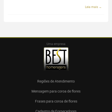
Leia mais →
Uma empresa
Regiões de Atendimento
Mensagem para coroa de flores
Frases para coroa de flores
Cadastro de Fornecedores