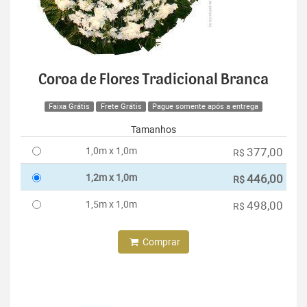
Coroa de Flores Tradicional Branca
Faixa Grátis
Frete Grátis
Pague somente após a entrega
Tamanhos
1,0m x 1,0m
377,00
R$
1,2m x 1,0m
446,00
R$
1,5m x 1,0m
498,00
R$
Comprar