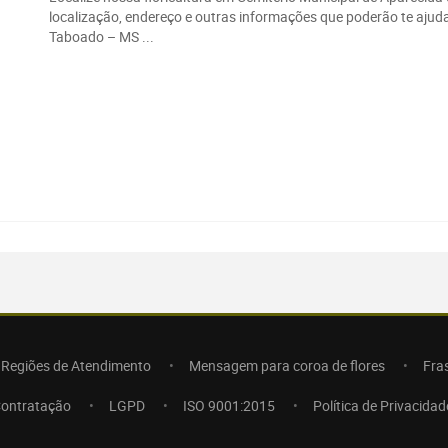
localização, endereço e outras informações que poderão te ajuda
Taboado – MS ...
Regiões de Atendimento
Mensagem para coroa de flores
Fra
Contratação
LGPD
ISO 9001:2015
Política de Privacidad