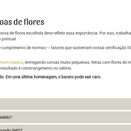
oas de flores
oroa de flores escolhida deve refletir essa importância. Por isso, trabal
 pontual.
e cumprimento de normas — fatores que sustentam nossa certificação ISO
 muito baixos
, entregando coroas muito pequenas, feitas com flores de má
resultado é constrangimento no velório.
ado. Em uma última homenagem, o barato pode sair caro.
pedido?
aboado (MS)?