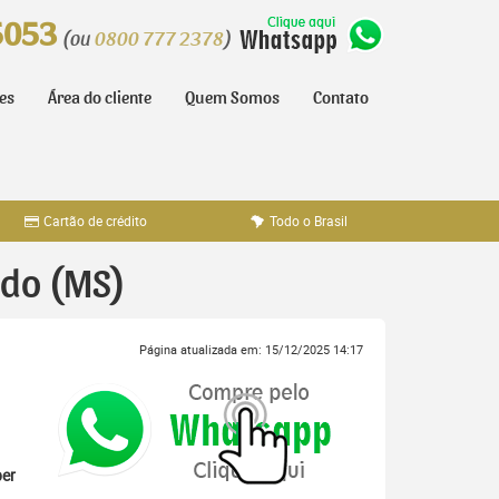
5053
(ou
0800 777 2378
)
tes
Área do cliente
Quem Somos
Contato
Cartão de crédito
Todo o Brasil
ado (MS)
Página atualizada em: 15/12/2025 14:17
er
,