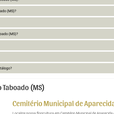
oado (MS)?
boado (MS)?
atálogo?
o Taboado (MS)
Cemitério Municipal de Aparecid
Localize nossa floricultura em Cemitério Municipal de Aparecid