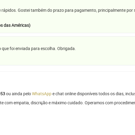
e rápidos. Gostei também do prazo para pagamento, principalmente por se
s das Américas)
 que foi enviada para escolha. Obrigada.
053
ou ainda pelo
WhatsApp
e chat online disponíveis todos os dias, inclu
rte com empatia, discrição e máximo cuidado. Operamos com procedimen