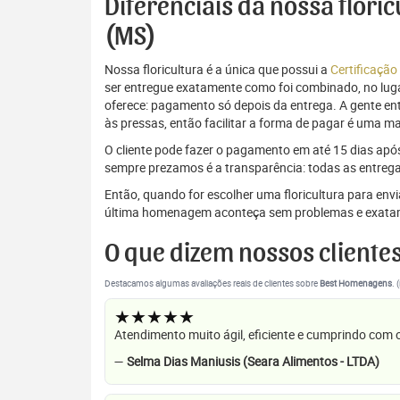
Diferenciais da nossa flori
(MS)
Nossa floricultura é a única que possui a
Certificação
ser entregue exatamente como foi combinado, no luga
oferece: pagamento só depois da entrega. A gente e
às pressas, então facilitar a forma de pagar é uma m
O cliente pode fazer o pagamento em até 15 dias após a
sempre prezamos é a transparência: todas as entrega
Então, quando for escolher uma floricultura para env
última homenagem aconteça sem problemas e exata
O que dizem nossos cliente
Destacamos algumas avaliações reais de clientes sobre
Best Homenagens
. 
★★★★★
Atendimento muito ágil, eficiente e cumprindo com
—
Selma Dias Maniusis (Seara Alimentos - LTDA)