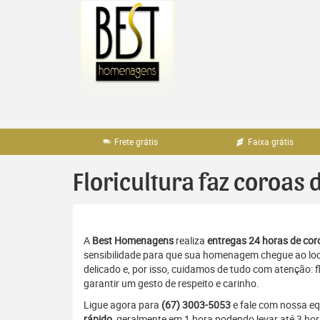
Pular
para
o
conteúdo
Frete grátis
Faixa grátis
Floricultura faz coroas
A
Best Homenagens
realiza
entregas 24 horas de coro
sensibilidade para que sua homenagem chegue ao loc
delicado e, por isso, cuidamos de tudo com atenção: 
garantir um gesto de respeito e carinho.
Ligue agora para
(67) 3003-5053
e fale com nossa e
rápido
, geralmente em 1 hora podendo levar até 3 ho