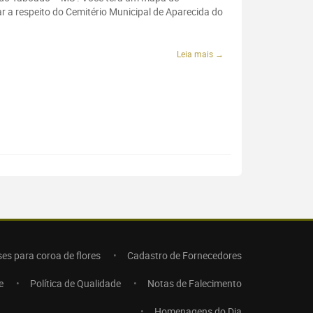
r a respeito do Cemitério Municipal de Aparecida do
Leia mais →
ses para coroa de flores
Cadastro de Fornecedores
e
Política de Qualidade
Notas de Falecimento
Homenagens do Dia