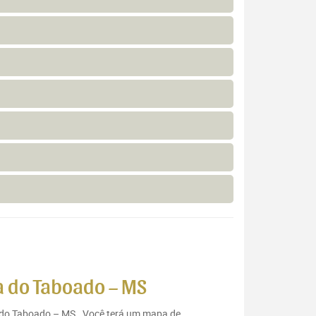
a do Taboado – MS
a do Taboado – MS . Você terá um mapa de