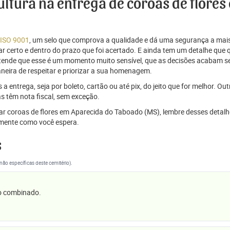
cultura na entrega de coroas de flor
 ISO 9001
, um selo que comprova a qualidade e dá uma segurança a mais
r certo e dentro do prazo que foi acertado. E ainda tem um detalhe que
ntende que esse é um momento muito sensível, que as decisões acabam
aneira de respeitar e priorizar a sua homenagem.
 entrega, seja por boleto, cartão ou até pix, do jeito que for melhor. Ou
s têm nota fiscal, sem exceção.
iar coroas de flores em Aparecida do Taboado (MS), lembre desses detal
mente como você espera.
s
(não específicas deste cemitério).
 o combinado.