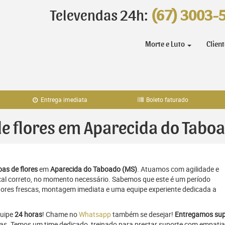
Televendas 24h:
(67) 3003-
Morte e Luto
Clien
Entrega imediata
Boleto faturado
 de flores em Aparecida do Tabo
as de flores
em
Aparecida do Taboado (MS)
. Atuamos com agilidade e
al correto, no momento necessário. Sabemos que este é um período
flores frescas, montagem imediata e uma equipe experiente dedicada a
quipe
24 horas
! Chame no
Whatsapp
também se desejar!
Entregamos sup
ras. Temos um time dedicado, treinado para prestar suporte com empatia