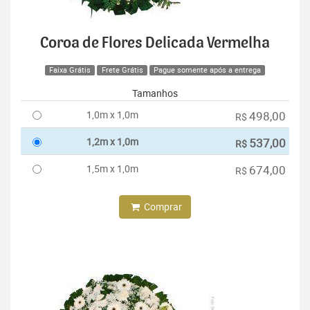
Coroa de Flores Delicada Vermelha
Faixa Grátis
Frete Grátis
Pague somente após a entrega
Tamanhos
1,0m x 1,0m
498,00
R$
1,2m x 1,0m
537,00
R$
1,5m x 1,0m
674,00
R$
Comprar