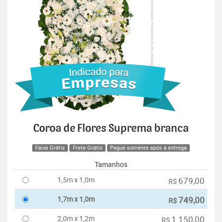
Coroa de Flores Suprema branca
Faixa Grátis
Frete Grátis
Pague somente após a entrega
Tamanhos
1,5m x 1,0m
679,00
R$
1,7m x 1,0m
749,00
R$
2,0m x 1,2m
1.150,00
R$