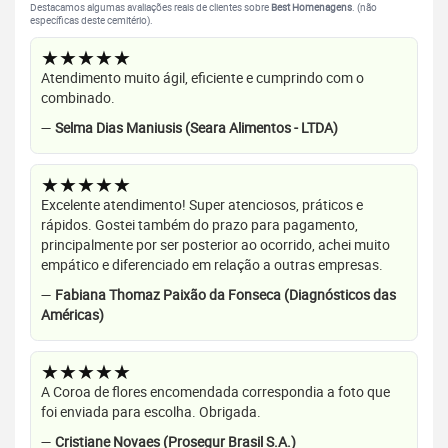
Destacamos algumas avaliações reais de clientes sobre
Best Homenagens
. (não
específicas deste cemitério).
★★★★★
Atendimento muito ágil, eficiente e cumprindo com o
combinado.
—
Selma Dias Maniusis (Seara Alimentos - LTDA)
★★★★★
Excelente atendimento! Super atenciosos, práticos e
rápidos. Gostei também do prazo para pagamento,
principalmente por ser posterior ao ocorrido, achei muito
empático e diferenciado em relação a outras empresas.
—
Fabiana Thomaz Paixão da Fonseca (Diagnósticos das
Américas)
★★★★★
A Coroa de flores encomendada correspondia a foto que
foi enviada para escolha. Obrigada.
—
Cristiane Novaes (Prosegur Brasil S.A.)