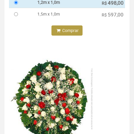
1,2m x 1,0m
498,00
R$
1,5m x 1,0m
597,00
R$
Comprar