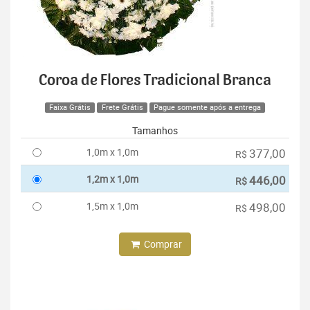
Coroa de Flores Tradicional Branca
Faixa Grátis
Frete Grátis
Pague somente após a entrega
Tamanhos
1,0m x 1,0m
377,00
R$
1,2m x 1,0m
446,00
R$
1,5m x 1,0m
498,00
R$
Comprar