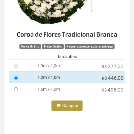
Coroa de Flores Tradicional Branca
Faixa Grátis
Frete Grátis
Pague somente após a entrega
Tamanhos
1,0m x 1,0m
377,00
R$
1,2m x 1,0m
446,00
R$
1,5m x 1,0m
498,00
R$
Comprar