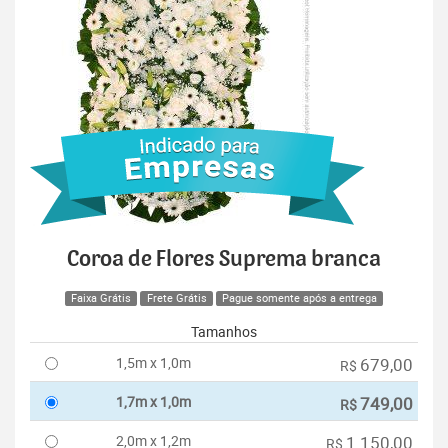
Coroa de Flores Suprema branca
Faixa Grátis
Frete Grátis
Pague somente após a entrega
Tamanhos
1,5m x 1,0m
679,00
R$
1,7m x 1,0m
749,00
R$
2,0m x 1,2m
1.150,00
R$