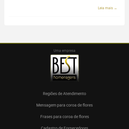
Leia mais →
Uma empresa
Regiões de Atendimento
Mensagem para coroa de flores
Frases para coroa de flores
Cadastro de Fornecedores