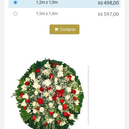
1,2m x 1,0m
498,00
R$
1,5m x 1,0m
597,00
R$
Comprar