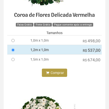
Coroa de Flores Delicada Vermelha
Faixa Grátis
Frete Grátis
Pague somente após a entrega
Tamanhos
1,0m x 1,0m
498,00
R$
1,2m x 1,0m
537,00
R$
1,5m x 1,0m
674,00
R$
Comprar