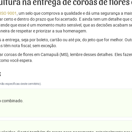
icultura na entrega de coroas de flor
 ISO 9001
, um selo que comprova a qualidade e dá uma segurança a mais
r certo e dentro do prazo que foi acertado. E ainda tem um detalhe que
ntende que esse é um momento muito sensível, que as decisões acabam
aneira de respeitar e priorizar a sua homenagem.
 entrega, seja por boleto, cartão ou até pix, do jeito que for melhor. Ou
s têm nota fiscal, sem exceção.
viar coroas de flores em Camapuã (MS), lembre desses detalhes. Eles faz
omo você espera.
s
(não específicas deste cemitério).
 o combinado.