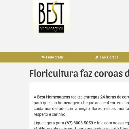
Pular
para
o
conteúdo
Frete grátis
Faixa grátis
Floricultura faz coroas
A
Best Homenagens
realiza
entregas 24 horas de coro
para que sua homenagem chegue ao local correto, no 
cuidamos de tudo com atenção: flores frescas, monta
respeito e carinho.
Ligue agora para
(67) 3003-5053
e fale com nossa e
rápido
, geralmente em 1 hora podendo levar até 3 h