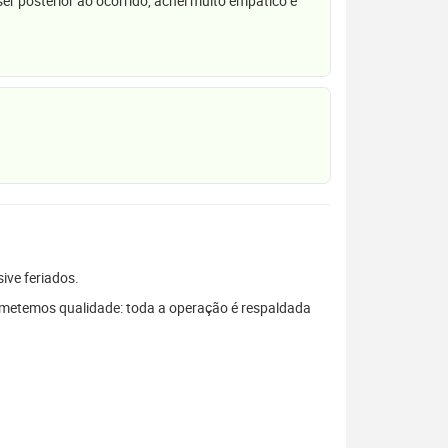
r posterior ao ocorrido, achei muito empático e
sive feriados.
ometemos qualidade: toda a operação é respaldada