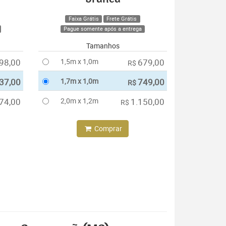
Faixa Grátis
Frete Grátis
Pague somente após a entrega
Tamanhos
98,00
1,5m x 1,0m
679,00
R$
37,00
1,7m x 1,0m
749,00
R$
74,00
2,0m x 1,2m
1.150,00
R$
Comprar