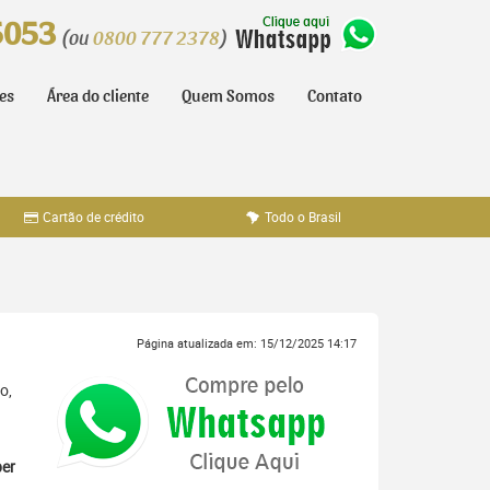
5053
(ou
0800 777 2378
)
tes
Área do cliente
Quem Somos
Contato
Cartão de crédito
Todo o Brasil
Página atualizada em: 15/12/2025 14:17
o,
er