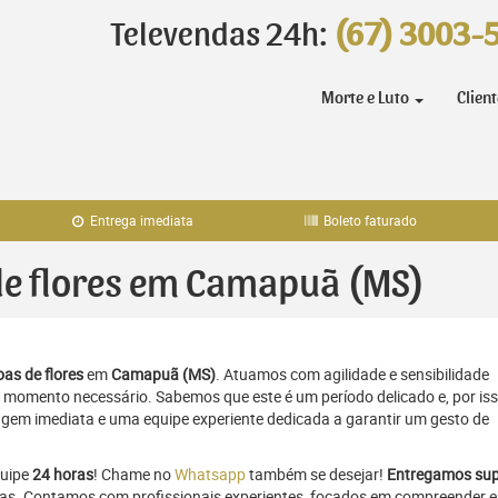
Televendas 24h:
(67) 3003-
Morte e Luto
Clien
Entrega imediata
Boleto faturado
 de flores em Camapuã (MS)
as de flores
em
Camapuã (MS)
. Atuamos com agilidade e sensibilidade
momento necessário. Sabemos que este é um período delicado e, por iss
gem imediata e uma equipe experiente dedicada a garantir um gesto de
quipe
24 horas
! Chame no
Whatsapp
também se desejar!
Entregamos sup
oras. Contamos com profissionais experientes, focados em compreender e