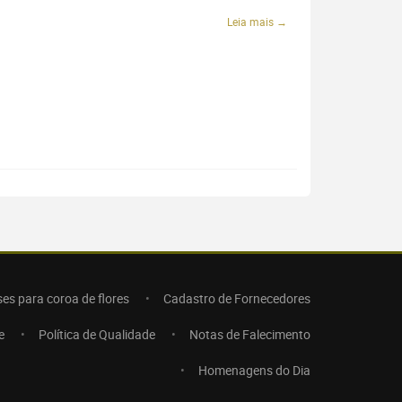
Leia mais →
ses para coroa de flores
Cadastro de Fornecedores
e
Política de Qualidade
Notas de Falecimento
Homenagens do Dia