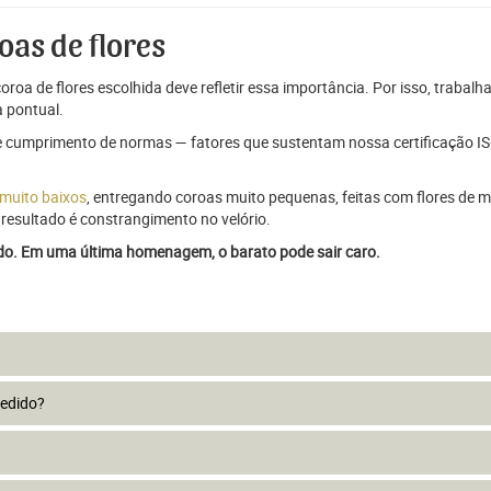
oas de flores
oroa de flores escolhida deve refletir essa importância. Por isso, trabal
 pontual.
e cumprimento de normas — fatores que sustentam nossa certificação ISO
 muito baixos
, entregando coroas muito pequenas, feitas com flores de má
resultado é constrangimento no velório.
ado. Em uma última homenagem, o barato pode sair caro.
pedido?