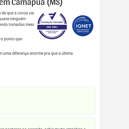
es em Camapuã (MS)
 de que a coroa vai
 quase ninguém
 sendo tomadas meio
tro ponto que
em uma diferença enorme pra que a última