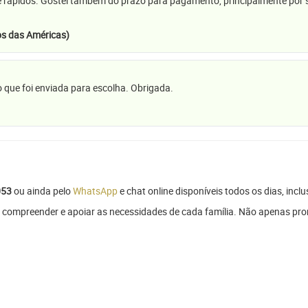
e rápidos. Gostei também do prazo para pagamento, principalmente por se
s das Américas)
 que foi enviada para escolha. Obrigada.
053
ou ainda pelo
WhatsApp
e chat online disponíveis todos os dias, inclu
 compreender e apoiar as necessidades de cada família. Não apenas pr