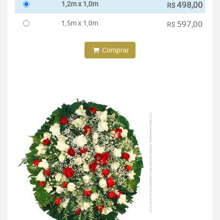
1,2m x 1,0m
498,00
R$
1,5m x 1,0m
597,00
R$
Comprar