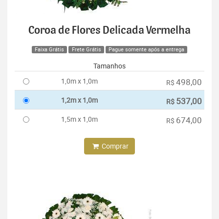
Coroa de Flores Delicada Vermelha
Faixa Grátis
Frete Grátis
Pague somente após a entrega
Tamanhos
1,0m x 1,0m
498,00
R$
1,2m x 1,0m
537,00
R$
1,5m x 1,0m
674,00
R$
Comprar