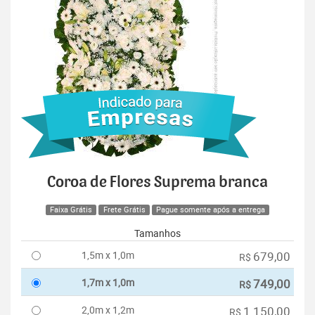
Coroa de Flores Suprema branca
Faixa Grátis
Frete Grátis
Pague somente após a entrega
Tamanhos
1,5m x 1,0m
679,00
R$
1,7m x 1,0m
749,00
R$
2,0m x 1,2m
1.150,00
R$