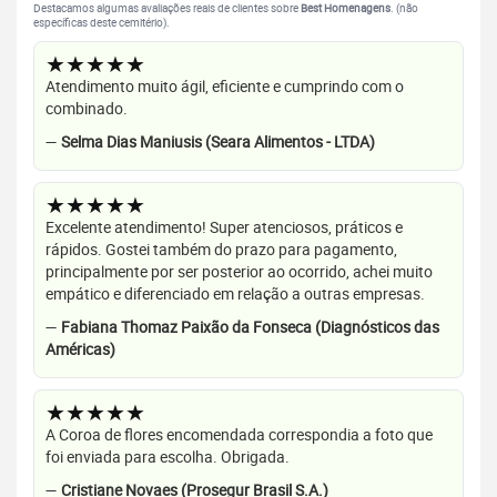
Destacamos algumas avaliações reais de clientes sobre
Best Homenagens
. (não
específicas deste cemitério).
★★★★★
Atendimento muito ágil, eficiente e cumprindo com o
combinado.
—
Selma Dias Maniusis (Seara Alimentos - LTDA)
★★★★★
Excelente atendimento! Super atenciosos, práticos e
rápidos. Gostei também do prazo para pagamento,
principalmente por ser posterior ao ocorrido, achei muito
empático e diferenciado em relação a outras empresas.
—
Fabiana Thomaz Paixão da Fonseca (Diagnósticos das
Américas)
★★★★★
A Coroa de flores encomendada correspondia a foto que
foi enviada para escolha. Obrigada.
—
Cristiane Novaes (Prosegur Brasil S.A.)