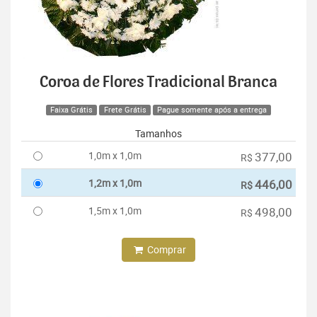
Coroa de Flores Tradicional Branca
Faixa Grátis
Frete Grátis
Pague somente após a entrega
Tamanhos
1,0m x 1,0m
377,00
R$
1,2m x 1,0m
446,00
R$
1,5m x 1,0m
498,00
R$
Comprar